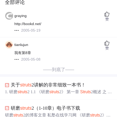
全部评论
graying
赞
http://bookd.net/
2005-05-19
tianlujun
赞
我有第8章
2005-05-08
——到底了——
关于
struts
2讲解的非常细致一本书！
1. 研磨
struts
2 1.1 《研磨
struts
2》 第一章
Struts
2概述 之 M
VC模式1.2 《研磨
struts
2》 第一章
Struts
2概述 之
Struts
2
基础1.3 《研磨
struts
2》 第一章
Struts
2概述 之
Struts
2和M
研磨
struts
2（1-10章）电子书下载
VC1.4 《研磨
struts
2》 第二章
Struts
2的HelloWorld 之 概述
1.5 《研磨
struts
2》 第二章
研磨
struts
2的博客文章 私塾在线学习网 《研磨
struts
2》基