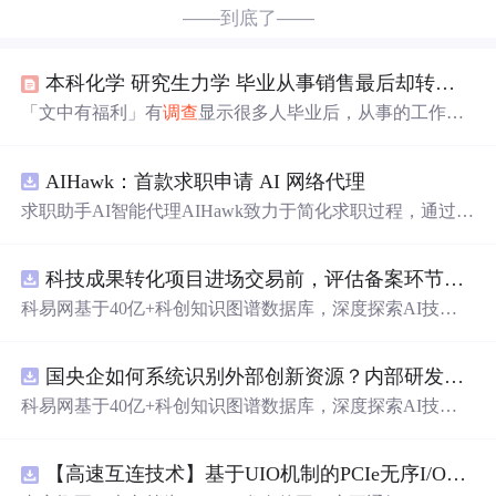
——到底了——
本科化学 研究生力学 毕业从事销售最后却转行算法
「文中有福利」有
调查
显示很多人毕业后，从事的工作并
非是自己的专业，尤其在互联网行业更为显著。有原本学
土木的转行做编程，有学生物的转行做产品经理。一些本
AIHawk：首款求职申请 AI 网络代理
科天坑的专业能否在互联网行业找到好的...
求职助手AI智能代理AIHawk致力于简化求职过程，通过自
动化职位申请流程。借助人工智能，它能够帮助用户以定
制化的方式申请多个职位。
科技成果转化项目进场交易前，评估备案环节需要准备哪些材料？.docx
科易网基于40亿+科创知识图谱数据库，深度探索AI技术
在技术转移、成果转化、技术经纪、知识产权、产业创
新、科技招商等垂直领域的多样化应用场景，研究科技创
国央企如何系统识别外部创新资源？内部研发体系完善，但对外部高校、中小科技企业技术
新领域的AI+数智化解决方案，推动科技创新与产业创新
智能化发展。
科易网基于40亿+科创知识图谱数据库，深度探索AI技术
在技术转移、成果转化、技术经纪、知识产权、产业创
新、科技招商等垂直领域的多样化应用场景，研究科技创
【高速互连技术】基于UIO机制的PCIe无序I/O扩展：多路径架构下内存请求的高性能传输与排序控制方案设计
新领域的AI+数智化解决方案，推动科技创新与产业创新