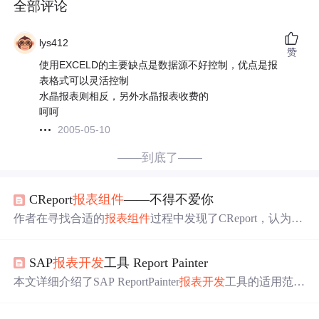
全部评论
lys412
赞
使用EXCELD的主要缺点是数据源不好控制，优点是报
表格式可以灵活控制
水晶报表则相反，另外水晶报表收费的
呵呵
2005-05-10
——到底了——
CReport
报表
组件
——不得不爱你
作者在寻找合适的
报表
组件
过程中发现了CReport，认为其
简洁且功能强大，优于之前使用的QuickReport等
组件
。
计
划
对其进行改进并公开分享。
SAP
报表
开发
工具 Report Painter
本文详细介绍了SAP ReportPainter
报表
开发
工具的适用范
围、特点和主要元素，包括
报表
开发
流程、预置数据库
表、
报表
编写器
组件
等，适合财务顾问和SAP模块顾问使