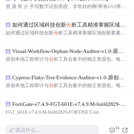
资 源 简 介 手写数字识别系统，非常好的啊!带有GUI界
面，使用方便! 详 情 说 明 用这个手写数字识别系统，你可
以轻松地识别手写数字。这个系统不仅功能强大，而且还
如何通过区域科技创新
分
析工具精准掌握区域创新要素
带有直观的图形用户界面（GUI），非常容易使用。你只
需要将手写数字输入系统，它将立即给出准确的识别结
如何通过区域科技创新
分
析工具精准掌握区域创新要素
分
果。这个系统可以在各种场景中使用，无论是学校、工作
布与产业链融合现状？
还是日常生活，都能为你提供快速和准确的识别服务。它
是一个非常方便和实用的工具，你一定会喜欢它的！
Visual-Workflow-Orphan-Node-Auditor-v1.0-原创源码与文档.zip
原创本地工程审计与
分
析工具合集中的独立资源包。每个
ZIP包含完整源码、3项自动化测试、可复现合成示例、离
线HTML、JSON与SVG报告、1080×720真实运行效果图、
Cypress-Flaky-Test-Evidence-Auditor-v1.0-原创源码与文档.zip
README、运行说明、功能清单、MIT License及原创与授
权声明。解压后进入project目录，执行npm test验证算法，
原创本地工程审计与
分
析工具合集中的独立资源包。每个
执行npm run report生成报告，也可通过本地静态服务器打
ZIP包含完整源码、3项自动化测试、可复现合成示例、离
开网页。运行时零第三方依赖，不包含热点产品或开源项
线HTML、JSON与SVG报告、1080×720真实运行效果图、
目源码、Logo、官方截图、论文、生产日志或其他受限素
FortiGate-v7.4.9-FGT-601E-v7.4.9.M-build2829-FORTINET.out
README、运行说明、功能清单、MIT License及原创与授
材。适合前端开发、AI应用工程、测试审计和课程实践。
权声明。解压后进入project目录，执行npm test验证算法，
FGT_601E-v7.4.9.M-build2829-FORTINET.out
执行npm run report生成报告，也可通过本地静态服务器打
开网页。运行时零第三方依赖，不包含热点产品或开源项
34
目源码、Logo、官方截图、论文、生产日志或其他受限素
说点什么…