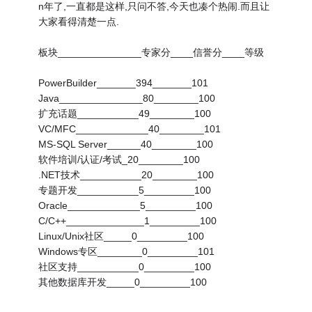
n年了,一直都是这样,只问不答,今天也凑个热闹.而且让
大家看得清楚一点.
板块_______________专家分____信誉分____等级
PowerBuilder_______394_______101
Java_______________80________100
扩充话题___________49________100
VC/MFC_____________40________101
MS-SQL Server______40________100
软件培训/认证/考试_20________100
.NET技术___________20________100
专题开发___________5_________100
Oracle_____________5_________100
C/C++______________1_________100
Linux/Unix社区_____0_________100
Windows专区________0_________101
社区支持___________0_________100
其他数据库开发_____0_________100