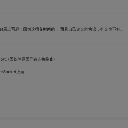
ket层上写起，因为这很花时间的， 而且自己定义的协议，扩充也不好。
ion abort. (因软件原因导致连接终止)
rSocket上面