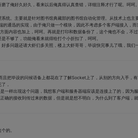
磨了俺好久好久，看来以后俺真得认真查错，详细注释才行了呢。呵呵
系统。主要就是针对图书馆典藏部的图书馆自动化管理。从技术上也主
S端的通迅的实现，由于俺只做一个模块，因此不考虑多个客戶端接入，而
这方面内容也加上，呵呵。再就是打印和数据备份了，这个俺也不会，不过
要是不够了，功能俺看来就得给打个小折扣了，呵呵。
好多问题还请大虾们多关照，楼上大虾哥哥，毕设快完事儿了哦，我们
，而且把毕设的问候语备上都花在了了解Socket上了，从别的方向入手，有
死了，
可是一样出现这个问题，我想客户端和服务器端应该是连接上了的，因为
以正确的接收到传过来的数据，但是就是想不明白，为什么到了客户端，
这个的。