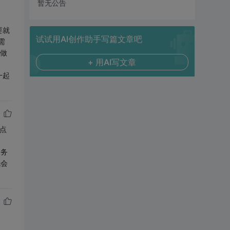
暂无公告
。
要就
试试用AI创作助手写篇文章吧
需
做
+ 用AI写文章
一起
点
服务
就会