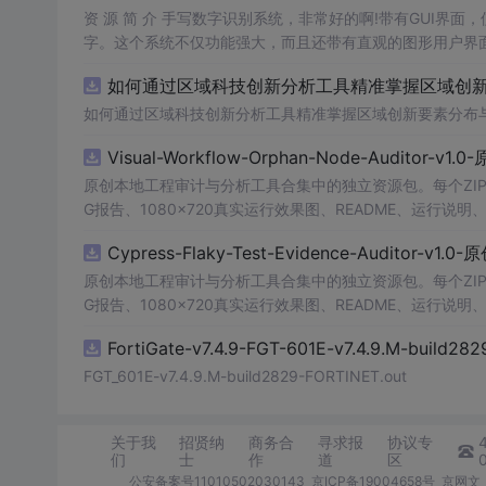
资 源 简 介 手写数字识别系统，非常好的啊!带有GUI界面
字。这个系统不仅功能强大，而且还带有直观的图形用户界面
的识别结果。这个系统可以在各种场景中使用，无论是学校
如何通过区域科技创新分析工具精准掌握区域创新要
便和实用的工具，你一定会喜欢它的！
如何通过区域科技创新分析工具精准掌握区域创新要素分布
Visual-Workflow-Orphan-Node-Auditor-v1
原创本地工程审计与分析工具合集中的独立资源包。每个ZIP
G报告、1080×720真实运行效果图、README、运行说明、功
m test验证算法，执行npm run report生成报
Cypress-Flaky-Test-Evidence-Auditor-v1
源码、Logo、官方截图、论文、生产日志或其他受限素材
原创本地工程审计与分析工具合集中的独立资源包。每个ZIP
G报告、1080×720真实运行效果图、README、运行说明、功
m test验证算法，执行npm run report生成报
FortiGate-v7.4.9-FGT-601E-v7.4.9.M-build28
源码、Logo、官方截图、论文、生产日志或其他受限素材
FGT_601E-v7.4.9.M-build2829-FORTINET.out
关于我
招贤纳
商务合
寻求报
协议专
们
士
作
道
区
公安备案号11010502030143
京ICP备19004658号
京网文〔