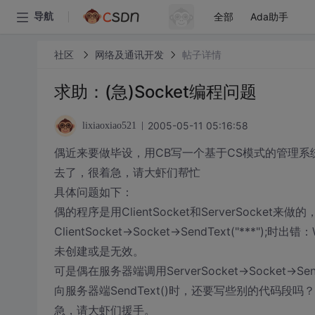
全部
Ada助手
导航
社区
网络及通讯开发
帖子详情
求助：(急)Socket编程问题
2005-05-11 05:16:58
lixiaoxiao521
偶近来要做毕设，用CB写一个基于CS模式的管理系统，
去了，很着急，请大虾们帮忙
具体问题如下：
偶的程序是用ClientSocket和ServerSocke
ClientSocket->Socket->SendText("***");时
未创建或是无效。
可是偶在服务器端调用ServerSocket->Socket-
向服务器端SendText()时，还要写些别的代码
急，请大虾们援手。