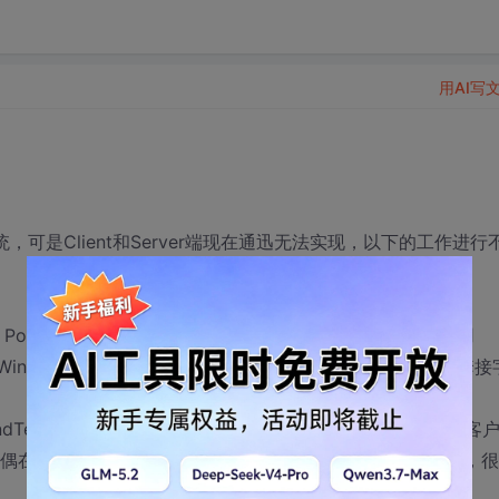
用AI写
可是Client和Server端现在通迅无法实现，以下的工作进行
t来做的，Port设为1982。在客户端，偶无法与服务器端通信，当调用
出错：WinSocketError 10053,WINSOCKET在执行SentTo()时，套
>SendText("***");时，却可以正常执行的。不知道为什么了，是客
段吗？偶在书上看的例子就不用呀？请大虾们帮偶了，万分感谢呀，很