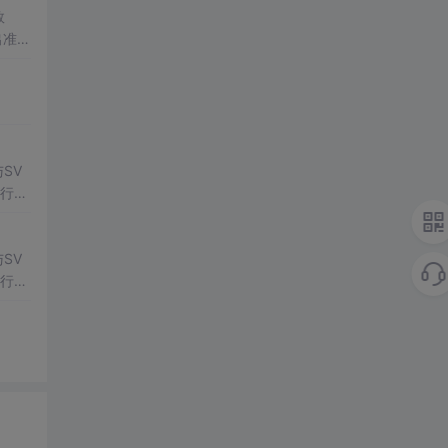
数
出准确
常方
SV
行np
项目
SV
行np
项目