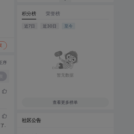
积分榜
荣誉榜
近7日
近30日
至今
复
正序
暂无数据
复
查看更多榜单
社区公告
了.