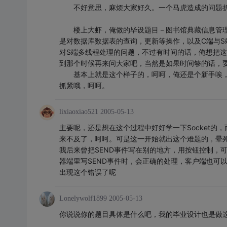
不好意思，麻烦大家好久。一个马虎造成的问题折
楼上大虾，俺做的毕设题目－图书馆典藏信息管理
是对数据库数据表的查询，更新等操作，以及C端与
对S端多线程处理的问题，不过有时间的话，俺想把
到那个时候再来问大家吧，当然是如果时间够的话，
基本上就是这个样子的，呵呵，俺还是个新手唉，
抓紧哦，呵呵。
lixiaoxiao521
2005-05-13
主要呢，还是想在这个过程中好好学一下Socket的
来不及了，呵呵。可是这一开始就出这个难题的，晕
我后来曾把SEND事件写在别的地方，用按钮控制，
器端里写SEND事件时，会正确的处理，客户端也可
出现这个错误了呢
Lonelywolf1899
2005-05-13
你说说你的题目具体是什么吧，我的毕业设计也是做