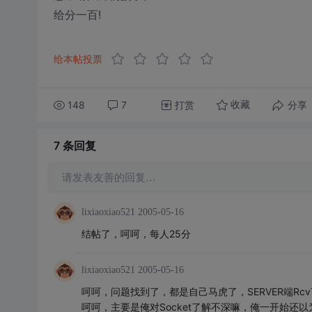
给分一百!
给本帖投票
148
7
打赏
分享
收藏
7 条
回复
请发表友善的回复…
lixiaoxiao521
2005-05-16
结帖了，呵呵，每人25分
lixiaoxiao521
2005-05-16
呵呵，问题找到了，都是自己马虎了，SERVER端RcvText的
呵呵，主要是俺对Socket了解不深嘛，俺一开始