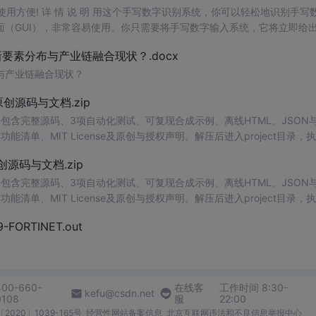
，使用方便! 详 情 说 明 用这个手写数字识别系统，你可以轻松地识别手写
（GUI），非常容易使用。你只需要将手写数字输入系统，它将立即给
、工作还是日常生活，都能为你提供快速和准确的识别服务。它是一个非
素分布与产业链融合现状？.docx
与产业链融合现状？
.0-原创源码与文档.zip
包含完整源码、3项自动化测试、可复现合成示例、离线HTML、JSON与
能清单、MIT License及原创与授权声明。解压后进入project目录，执
告，也可通过本地静态服务器打开网页。运行时零第三方依赖，不包含热点产品或开源
.0-原创源码与文档.zip
。适合前端开发、AI应用工程、测试审计和课程实践。
包含完整源码、3项自动化测试、可复现合成示例、离线HTML、JSON与
能清单、MIT License及原创与授权声明。解压后进入project目录，执
告，也可通过本地静态服务器打开网页。运行时零第三方依赖，不包含热点产品或开源
29-FORTINET.out
。适合前端开发、AI应用工程、测试审计和课程实践。
400-660-
在线客
工作时间 8:30-
kefu@csdn.net
0108
服
22:00
2020〕1039-165号
经营性网站备案信息
北京互联网违法和不良信息举报中心