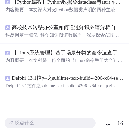
【Python编程】Python数据类dataclass与attrs库对比
内容概要：本文深入对比Python数据类声明的两种主流方
案，重点分析dataclasses模块（PEP 557）与attrs第三方库在
功能覆盖、性能开销、扩展生态上的差异。文章从样板代
高校技术转移办公室如何通过知识图谱分析自身成果转化瓶颈？.docx
码（boilerplate）消除出发，详解@dataclass装饰器的frozen/
unsafe_hash/order/slot参数语义、field()函数的默认值工厂与
科易网基于40亿+科创知识图谱数据库，深度探索AI技术
元数据配置、以及__post_init__的初始化后处理钩子。通过
在技术转移、成果转化、技术经纪、知识产权、产业创
代码示例展示attrs的validators验证器、converters类型转换
新、科技招商等垂直领域的多样化应用场景，研究科技创
器、以及auto_attribs的PEP 526注解兼容模式，同时介绍catt
【Linux系统管理】基于场景分类的命令速查手册：涵盖文件处理、权限管理、网络配置及系统监控的全场景操作指南
新领域的AI+数智化解决方案，推动科技创新与产业创新
rs的序列化/反序列化适配、Pydantic的BaseModel运行时校
智能化发展。
内容概要：本文档是一份全面的《Linux命令手册大全》，
验增强、以及marshmallow的Schema显式定义，最后给出在
系统性地整理了日常运维与开发中常用的Linux命令，按实
配置对象、DTO传输、领域模型等场景下的数据类选型建
际应用场景分为22个类别，涵盖文件操作、文本处理、系
议与版本兼容性策略。 m.czqysy.com m.cxs666.com cananke
Delphi 13.1控件之sublime-text-build-4206-x64-setup.zip
统管理、网络配置、安全防火墙、容器虚拟化等核心领
yy.com btcxxm.com www.csd4zlyh.com
域。每个命令均提供简洁的作用说明和典型用法示例，并
Delphi 13.1控件之sublime_text_build_4206_x64_setup.zip
标注权限要求（如root或普通用户）、发行版差异及注意事
项，部分内容还包含延伸工具和最佳实践建议。附录中提
供了常见故障排查流程和高危命令警示，帮助用户高效、
安全地使用Linux系统。; 适合人
群
：具备基本Linux使用经
验的开发者、运维工程师和技术支持人员，尤其适合工作1
-3年需提升实操能力的技术人员；也适合作为资深用户的
说点什么…
速查参考手册。; 使用场景及目标：①快速查找并掌握各类