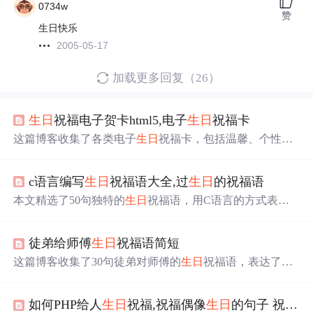
0734w
赞
生日快乐
2005-05-17
加载更多回复（26）
生日
祝福电子贺卡html5,电子
生日
祝福卡
这篇博客收集了各类电子
生日
祝福卡，包括温馨、个性和
热门版本，旨在为朋友们提供多样化的
生日
祝福选择。从
深情的贺卡到创意的短信，每一份祝福都充满心意，为
生
c语言编写
生日
祝福语大全,过
生日
的祝福语
日
增添无尽的喜悦和温暖。无论是在特殊的
日子
里还是日
常生活中，这些祝福都能让人感到幸福和快乐。
本文精选了50句独特的
生日
祝福语，用C语言的方式表
达，为特别的
日子
增添趣味和温馨。从深情的关怀到幽默
的调侃，每一条祝福都承载着真挚的祝愿，旨在为
生日
之
徒弟给师傅
生日
祝福语简短
人带来快乐和感动。无论是朋友、家人还是同事的
生日
，
这些祝福语都能帮你传递美好心意。
这篇博客收集了30句徒弟对师傅的
生日
祝福语，表达了对
师傅的深深敬意和感激之情。这些祝福语充满温情，适合
在特殊的
日子
向指导过自己的师父表达感谢和祝福。
如何PHP给人
生日
祝福,祝福偶像
生日
的句子 祝好朋友