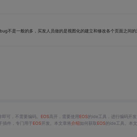
bug不是一般的多，买发人员做的是视图化的建立和修改各个页面之间的
作即可，不需要编码。
EOS
高开，需要使用
EOS
的ide工具，进行编码开
若干插件，专门用于
EOS
开发。本文章将
介绍
如何获取
EOS
的ide工具。本