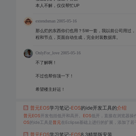
本人不解，仅仅帮忙UP
extendsman
2005-05-16
那么烂的东西你们也用？5W一套，我以前公司用过，
程和节点，页面自动生成，完全封装数据库。
OnlyFor_love
2005-05-16
不了解啊！
不过也帮你顶一下！
希望楼主好运！
普元
EOS
学习笔记-
EOS
的ide开发工具的
介绍
普元
EOS
开发包括低开和高开。
EOS
低开，直接在浏览器操
OS
的ide工具是
普元
在Eclipse基础上进行的扩展，添加了
以
EOS
8.3.1来讲解。
普元
EOS
学习笔记-
EOS
8.3精简版安装