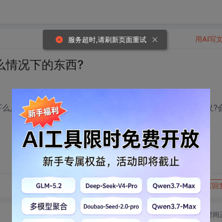
用AI写
服务超时,请刷新页面重试
么情况下的东西?
下么,在实际开发中,用这种东西开发WEB项目有没有实际的意义?
转发到动态
举报
写回
切换为时间