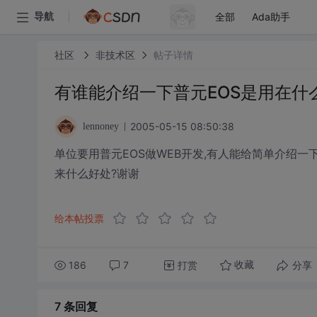
全部
Ada助手
导航
社区
非技术区
帖子详情
有谁能介绍一下普元EOS是用在什
2005-05-15 08:50:38
lennoney
单位要用普元EOS做WEB开发,有人能给简单介绍一
来什么好处?谢谢
给本帖投票
186
7
打赏
分享
收藏
7 条
回复