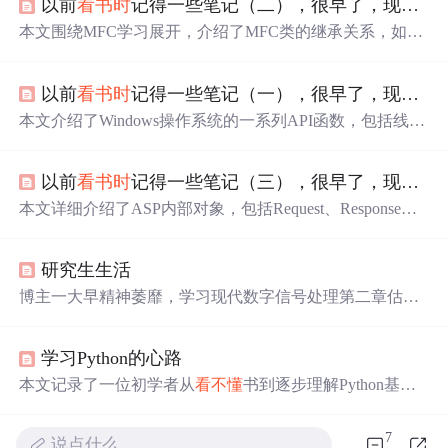
以前
看书
时
记得一些笔记（二），很早了，现在再看都有些
本文围绕MFC学习展开，介绍了MFC类的继承关系，如C
Object到CCmdTarget及其子类；列举了MFC头文件及其用
途；阐述了预编译头文件、应用程序进入点和窗口过程；
以前
看书
时
记得一些笔记（一），很早了，现在再看都有些
还说明了CWinApp和CFrameWnd取代SDK中WinMain和Wn
dProc的情况，以及Document/View机制。
本文介绍了Windows操作系统的一系列API函数，包括线程
控制（如ResumeThread、SuspendThread）、进程快照创
建、文件操作（如CreateFile、ReadFile、WriteFile）、目录
以前
看书
时
记得一些笔记（三），很早了，现在再看都有些
操作（如CreateDirectory、RemoveDirectory）等，还涉及获
取文件大小、属性、
时
间戳等功能。
本文详细介绍了ASP内部对象，包括Request、Response、S
ession、Application、Server对象的功能、方法和属性。还
阐述了数据库相关对象，如Connection、Recordset、Comm
研究生生活
and对象的操作，以及ASP中的
时
间函数、格式化货币函数
和Request.Form语法解释。
博主一大早精神萎靡，学习现代数字信号处理第二章估计
时
看不懂
，发出如何搞科研的疑问。表示除学习外无其他
烦恼，但一
看书
就头晕，哈欠不断，即便身体似在提醒休
学习Python的心路
息，仍得继续
看书
。
本文记录了一位初学者从
看不懂
书到逐步理解Python基础
知识的过程。通过视频学习、在线资源如我要自学网、RU
NOOB和CSDN，以及制作PPT巩固知识。遇到困难
时
，通
7
说点什么…
过查找资料和案例解决。最后，作者发现B站的丰富资源