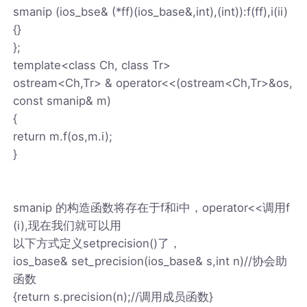
smanip (ios_bse& (*ff)(ios_base&,int),(int)):f(ff),i(ii)
{}
};
template<class Ch, class Tr>
ostream<Ch,Tr> & operator<<(ostream<Ch,Tr>&os,
const smanip& m)
{
return m.f(os,m.i);
}
smanip 的构造函数将存在于f和i中，operator<<调用f
(i),现在我们就可以用
以下方式定义setprecision()了，
ios_base& set_precision(ios_base& s,int n)//协会助
函数
{return s.precision(n);//调用成员函数}