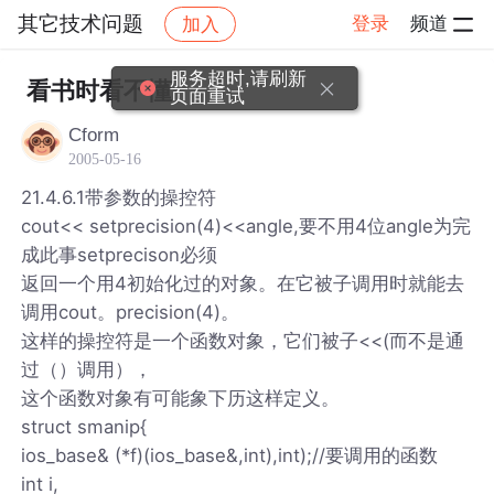
其它技术问题
登录
频道
加入
帖子详情
社区
其它技术问题
服务超时,请刷新
看书时看不懂
页面重试
Cform
2005-05-16
21.4.6.1带参数的操控符
cout<< setprecision(4)<<angle,要不用4位angle为完
成此事setprecison必须
返回一个用4初始化过的对象。在它被子调用时就能去
调用cout。precision(4)。
这样的操控符是一个函数对象，它们被子<<(而不是通
过（）调用），
这个函数对象有可能象下历这样定义。
struct smanip{
ios_base& (*f)(ios_base&,int),int);//要调用的函数
int i,