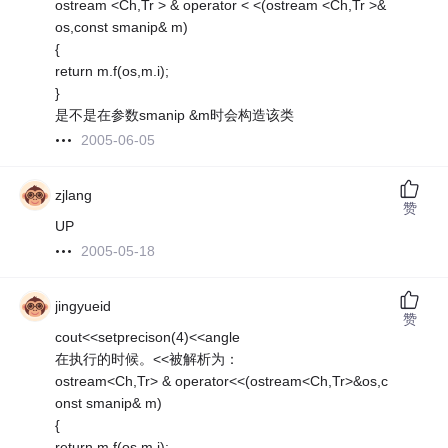
ostream <Ch,Tr > & operator < <(ostream <Ch,Tr >&
os,const smanip& m)
{
return m.f(os,m.i);
}
是不是在参数smanip &m时会构造该类
2005-06-05
zjlang
赞
UP
2005-05-18
jingyueid
赞
cout<<setprecison(4)<<angle
在执行的时候。<<被解析为：
ostream<Ch,Tr> & operator<<(ostream<Ch,Tr>&os,c
onst smanip& m)
{
return m.f(os,m.i);