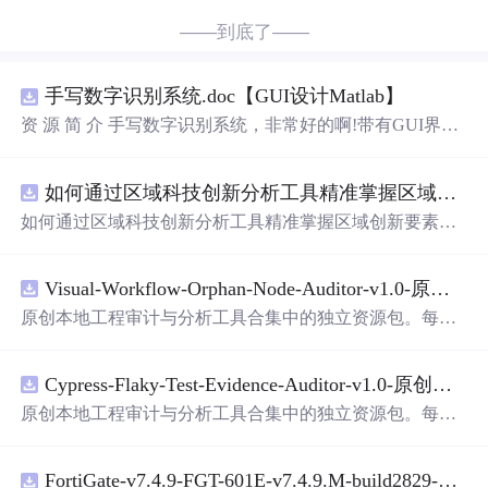
——到底了——
手写数字识别系统.doc【GUI设计Matlab】
资 源 简 介 手写数字识别系统，非常好的啊!带有GUI界
面，使用方便! 详 情 说 明 用这个手写数字识别系统，你可
以轻松地识别手写数字。这个系统不仅功能强大，而且还
如何通过区域科技创新分析工具精准掌握区域创新要素分布与产业链融合现状？.docx
带有直观的图形用户界面（GUI），非常容易使用。你只
需要将手写数字输入系统，它将立即给出准确的识别结
如何通过区域科技创新分析工具精准掌握区域创新要素分
果。这个系统可以在各种场景中使用，无论是学校、工作
布与产业链融合现状？
还是日常生活，都能为你提供快速和准确的识别服务。它
是一个非常方便和实用的工具，你一定会喜欢它的！
Visual-Workflow-Orphan-Node-Auditor-v1.0-原创源码与文档.zip
原创本地工程审计与分析工具合集中的独立资源包。每个
ZIP包含完整源码、3项自动化测试、可复现合成示例、离
线HTML、JSON与SVG报告、1080×720真实运行效果图、
Cypress-Flaky-Test-Evidence-Auditor-v1.0-原创源码与文档.zip
README、运行说明、功能清单、MIT License及原创与授
权声明。解压后进入project目录，执行npm test验证算法，
原创本地工程审计与分析工具合集中的独立资源包。每个
执行npm run report生成报告，也可通过本地静态服务器打
ZIP包含完整源码、3项自动化测试、可复现合成示例、离
开网页。运行时零第三方依赖，不包含热点产品或开源项
线HTML、JSON与SVG报告、1080×720真实运行效果图、
目源码、Logo、官方截图、论文、生产日志或其他受限素
FortiGate-v7.4.9-FGT-601E-v7.4.9.M-build2829-FORTINET.out
README、运行说明、功能清单、MIT License及原创与授