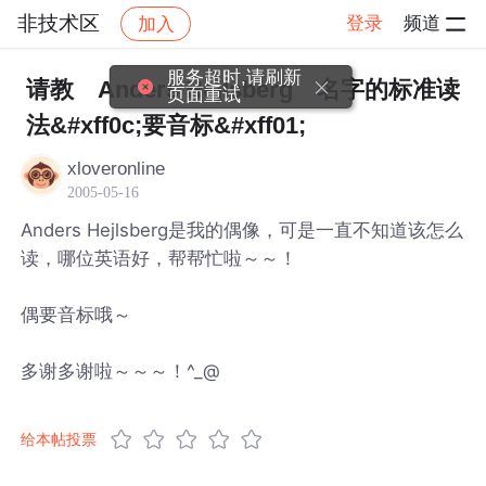
非技术区
登录
频道
加入
帖子详情
社区
非技术区
服务超时,请刷新
请教 Anders Hejlsberg 名字的标准读
页面重试
法&#xff0c;要音标&#xff01;
xloveronline
2005-05-16
Anders Hejlsberg是我的偶像，可是一直不知道该怎么
读，哪位英语好，帮帮忙啦～～！
偶要音标哦～
多谢多谢啦～～～！^_@
给本帖投票