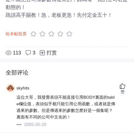
動態的！
跪請高手賜教！急，老板更急！先付定金五十！
给本帖投票
113
3
打赏
全部评论
skyhits
赞
這位大哥，我發覺表頭不能直接引用BODY裏面的tabl
e欄位值，表頭似乎都只能引用公用函數，或者就是傳
過來的參數。但是傳過來的參數怎麽好是一個集呢？
裏面有不同的公司中文名的！
2005-05-20