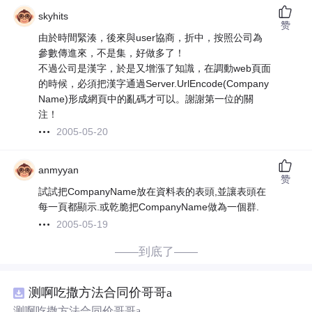
skyhits
赞
由於時間緊湊，後來與user協商，折中，按照公司為
參數傳進來，不是集，好做多了！
不過公司是漢字，於是又增漲了知識，在調動web頁面
的時候，必須把漢字通過Server.UrlEncode(Company
Name)形成網頁中的亂碼才可以。謝謝第一位的關
注！
2005-05-20
anmyyan
赞
試試把CompanyName放在資料表的表頭,並讓表頭在
每一頁都顯示.或乾脆把CompanyName做為一個群.
2005-05-19
——到底了——
测啊吃撒方法合同价哥哥a
测啊吃撒方法合同价哥哥a