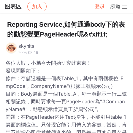
图表区
登录
频道
加入
帖子详情
社区
图表区
Reporting Service,如何通過body下的表
的動態變更PageHeader呢&#xff1f;
skyhits
2005-05-16
各位大蝦，小弟今天開始研究此東東！
發現問題如下：
條件：存儲過程是一個表Table_1，其中有兩個欄位"E
mpCode","CompanyName"(根據工號顯示公司)
目的：Body裏面是一個Table_A，每一頁顯示一行工號
相關記錄，同時要求每一頁PageHeader為"#Compan
yName#"，動態顯示儅頁員工所屬“公司”。
問題：在PageHeader内用Text控件，不能引用table_1
裏面的欄位值。只發現它能引用傳入的參數，當然，肯
定不能把公司儅參數傳進來的，因爲每一頁的公司名是