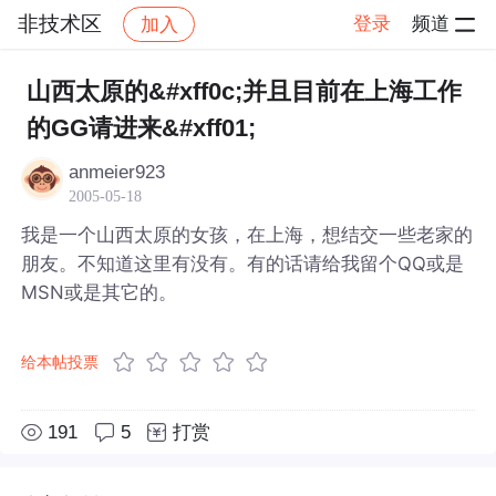
非技术区
登录
频道
加入
帖子详情
社区
非技术区
山西太原的&#xff0c;并且目前在上海工作
的GG请进来&#xff01;
anmeier923
2005-05-18
我是一个山西太原的女孩，在上海，想结交一些老家的
朋友。不知道这里有没有。有的话请给我留个QQ或是
MSN或是其它的。
给本帖投票
191
5
打赏