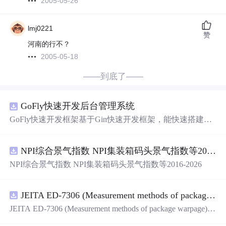
2005-05-26
lmj0221
赞
河南的行不？
2005-05-18
——到底了——
GoFly快速开发后台管理系统
GoFly快速开发框架基于Gin快速开发框架，能快速搭建应
用、框架底层完善、丰富代码仓插件、快速开发数据大
屏、物联网平台、OA流程审批、
工作
流引擎、商城、微信
NPI综合景气指数 NPI集装箱码头景气指数等2016-2026
管理后台等。api文档管理并一键生成api接口代码，一键生
成 CRUD前后端代码丰富组件，基于 Gin和 Vue3的Arco D
NPI综合景气指数 NPI集装箱码头景气指数等2016-2026
esign的快速后台开发框架，基于JWT接口验证和Auth验证
的权限管理系统,附件管理系统，天生支持saas架构。本着
大道至简思想，接口单层设计，开发简单，极易上手、代
JEITA ED-7306 (Measurement methods of package warpage).pdf
码可读性和可维护性好、得益于Go优秀性能框架性能和并
JEITA ED-7306 (Measurement methods of package warpage).p
发都很优秀、需要硬件资源很小。
df