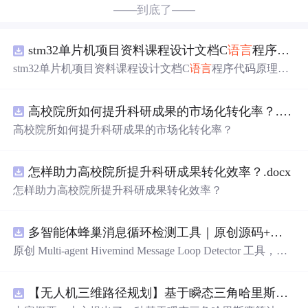
——到底了——
stm32单片机项目资料课程设计文档C
语言
程序代码原理图电路PCB实例悬挂运动控制系统论文资料
stm32单片机项目资料课程设计文档C
语言
程序代码原理图
电路PCB实例悬挂运动控制系统论文资料
高校院所如何提升科研成果的市场化转化率？.docx
高校院所如何提升科研成果的市场化转化率？
怎样助力高校院所提升科研成果转化效率？.docx
怎样助力高校院所提升科研成果转化效率？
多智能体蜂巢消息循环检测工具｜原创源码+测试+离线报告
原创 Multi-agent Hivemind Message Loop Detector 工具，建
立智能体间消息转发、订阅、回复与重试图，识别环路、
风暴和重复消费。压缩包包含完整源码、3 项自动化测
【无人机三维路径规划】基于瞬态三角哈里斯鹰算法TTHHO实现多无人机协同集群避障路径规划（目标函数：最低成本：路径、高度、威胁、转角）（Matlab代码实现）
试、可复现合成示例、离线 HTML/JSON/SVG 报告、1080