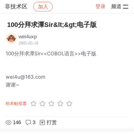
非技术区
登录
频道
加入
帖子详情
社区
非技术区
100分拜求潭Sir&lt;&gt;电子版
wei4uxp
2005-05-18
100分拜求潭Sir<<COBOL语言>>电子版
wei4u@163.com
谢谢~
给本帖投票
146
3
打赏