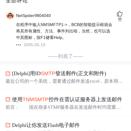
全部评论
NetSpider9804040
赞
在程序中输入NMSMFTP1->，BCB的智能提示框就会
将其所有属性、方法、事件列出啦，当然，也可以选
中其图标，按F1键看Help。
2005-05-19
——到底了——
[Delphi]用ID
SMTP
發送郵件(正文和附件)
最近公司的一个系统，需要通过邮件发送excel，原本用的
控件是
TNM
SMTP
，结果发现邮件的附件大小有限制，超
过一定的大小到收件人那就变成乱码，于是用ID
SMTP
替
使用
TNM
SMTP
控件在需认证服务器上发送邮件
代，发现可以解决这个
问题
。 1.添加两个控件 TId
SMTP
和
TIdMessage 2.代码 Type
SMTP
: TId
SMTP
; MSG:
前言： 现在很多STMP服务器在发送邮件时均需重新
TIdMessage; procedure S
认证一遍，而Delphi的
TNM
SMTP
控件对它没有很“可视化”
的支持，使很多人在开发过程中大打问号。 由于前段
Delphi让你发送Flash电子邮件
时间在做《CSDN查询助手》的时候，使用的也是需认证