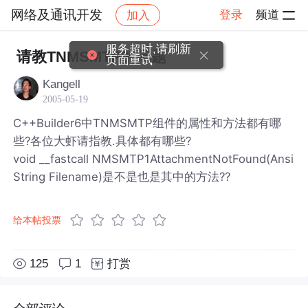
网络及通讯开发
登录
频道
加入
帖子详情
社区
网络及通讯开发
服务超时,请刷新
请教TNMSMTP的问题
页面重试
Kangell
2005-05-19
C++Builder6中TNMSMTP组件的属性和方法都有哪
些?各位大虾请指教.具体都有哪些?
void __fastcall NMSMTP1AttachmentNotFound(Ansi
String Filename)是不是也是其中的方法??
给本帖投票
125
1
打赏