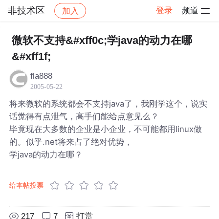
非技术区
登录
频道
加入
帖子详情
社区
非技术区
微软不支持&#xff0c;学java的动力在哪
&#xff1f;
fla888
2005-05-22
将来微软的系统都会不支持java了，我刚学这个，说实
话觉得有点泄气，高手们能给点意见么？
毕竟现在大多数的企业是小企业，不可能都用linux做
的。似乎.net将来占了绝对优势，
学java的动力在哪？
给本帖投票
217
7
打赏