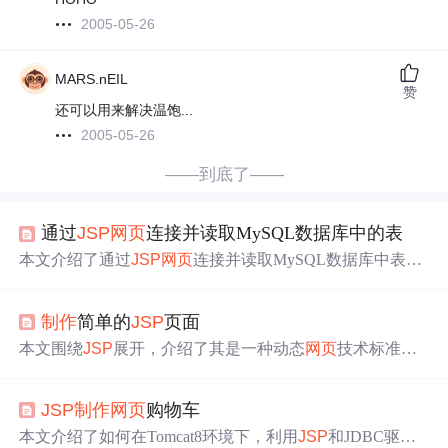
2005-05-26
MARS.nEIL
赞
还可以用来解决温饱...
2005-05-26
——到底了——
通过
JSP
网页
连接并读取MySQL数据库中的表
本文介绍了通过
JSP
网页
连接并读取MySQL数据库中表的
方法。包括
JSP
与MySQL连接的预备工作和连接设置，用
Navicat Premium
制作
数据库表格，以及在
JSP
网页
中显示
制作
简单的
JSP
页面
表格的步骤，如启动Tomcat与MySQL、建立可连接数据库
的
JSP
文件和多种
网页
展示方式。
本文围绕
JSP
展开，介绍了其是一种动态
网页
技术标准，
具有跨平台等优势，但也存在复杂性高、占内存多的劣
势。详细讲解了
制作
简单
JSP
页面的过程，包括新建文
JSP
制作
网页
购物车
件、调试运行，还阐述了
JSP
页面组成、声明、代码段、
表达式、注释等新知识点，最后提及代码编写规范。
本文介绍了如何在Tomcat8环境下，利用
JSP
和JDBC驱动