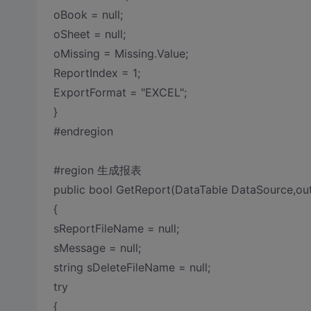
oBook = null;
oSheet = null;
oMissing = Missing.Value;
ReportIndex = 1;
ExportFormat = "EXCEL";
}
#endregion
#region 生成报表
public bool GetReport(DataTable DataSource,out
{
sReportFileName = null;
sMessage = null;
string sDeleteFileName = null;
try
{