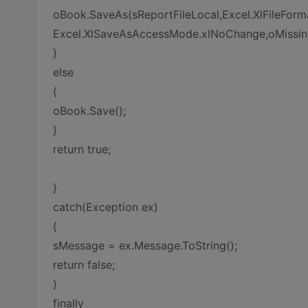
oBook.SaveAs(sReportFileLocal,Excel.XlFileForma
Excel.XlSaveAsAccessMode.xlNoChange,oMissing,
}
else
{
oBook.Save();
}
return true;
}
catch(Exception ex)
{
sMessage = ex.Message.ToString();
return false;
}
finally