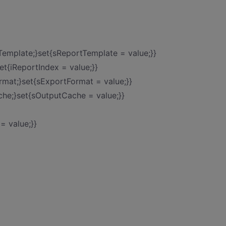
Template;}set{sReportTemplate = value;}}
et{iReportIndex = value;}}
rmat;}set{sExportFormat = value;}}
che;}set{sOutputCache = value;}}
= value;}}