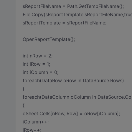
sReportFileName = Path.GetTempFileName();
File.Copy(sReportTemplate,sReportFileName,true
sReportTemplate = sReportFileName;
OpenReportTemplate();
int nRow = 2;
int iRow = 1;
int iColumn = 0;
foreach(DataRow oRow in DataSource.Rows)
{
foreach(DataColumn oColumn in DataSource.Co
{
oSheet.Cells[nRow,iRow] = oRow[iColumn];
iColumn++;
iRow++;