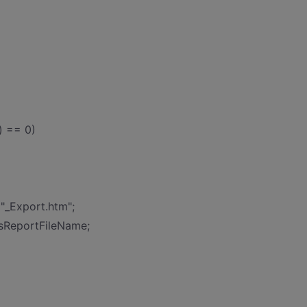
) == 0)
 "_Export.htm";
 sReportFileName;