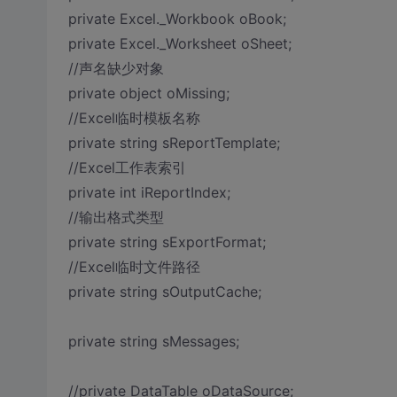
private Excel._Workbook oBook;
private Excel._Worksheet oSheet;
//声名缺少对象
private object oMissing;
//Excel临时模板名称
private string sReportTemplate;
//Excel工作表索引
private int iReportIndex;
//输出格式类型
private string sExportFormat;
//Excel临时文件路径
private string sOutputCache;
private string sMessages;
//private DataTable oDataSource;