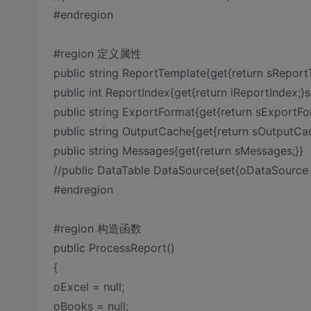
#endregion
#region 定义属性
public string ReportTemplate{get{return sReport
public int ReportIndex{get{return iReportIndex;}s
public string ExportFormat{get{return sExportFo
public string OutputCache{get{return sOutputCa
public string Messages{get{return sMessages;}}
//public DataTable DataSource{set{oDataSource 
#endregion
#region 构造函数
public ProcessReport()
{
oExcel = null;
oBooks = null;