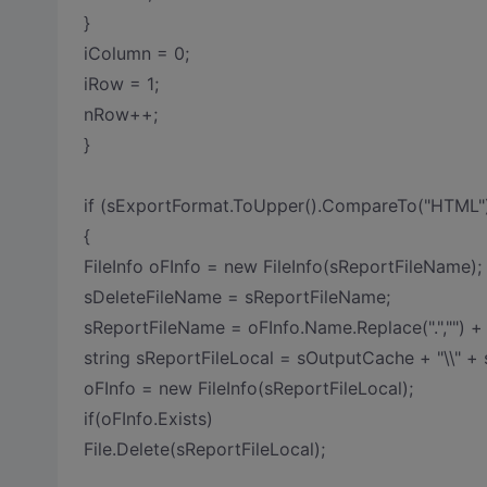
}
iColumn = 0;
iRow = 1;
nRow++;
}
if (sExportFormat.ToUpper().CompareTo("HTML"
{
FileInfo oFInfo = new FileInfo(sReportFileName);
sDeleteFileName = sReportFileName;
sReportFileName = oFInfo.Name.Replace(".","") +
string sReportFileLocal = sOutputCache + "\\" +
oFInfo = new FileInfo(sReportFileLocal);
if(oFInfo.Exists)
File.Delete(sReportFileLocal);