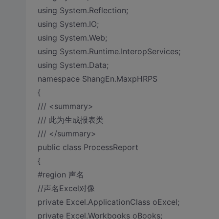
using System.Reflection;
using System.IO;
using System.Web;
using System.Runtime.InteropServices;
using System.Data;
namespace ShangEn.MaxpHRPS
{
/// <summary>
/// 此为生成报表类
/// </summary>
public class ProcessReport
{
#region 声名
//声名Excel对像
private Excel.ApplicationClass oExcel;
private Excel.Workbooks oBooks;