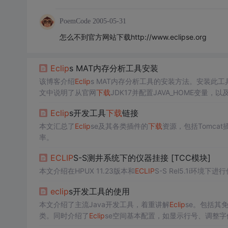
PoemCode
2005-05-31
怎么不到官方网站下载http://www.eclipse.org
Eclip
s MAT内存分析工具安装
该博客介绍
Eclip
s MAT内存分析工具的安装方法。安装此工
文中说明了从官网
下载
JDK17并配置JAVA_HOME变量，
Eclip
s开发工具
下载
链接
本文汇总了
Eclip
se及其各类插件的
下载
资源，包括Tomcat
率。
ECLIP
S-S测井系统下的仪器挂接 [TCC模块]
本文介绍在HPUX 11.23版本和
ECLIP
S-S Rel5.1i
eclip
s开发工具的使用
本文介绍了主流Java开发工具，着重讲解
Eclip
se。包括其
类。同时介绍了
Eclip
se空间基本配置，如显示行号、调整