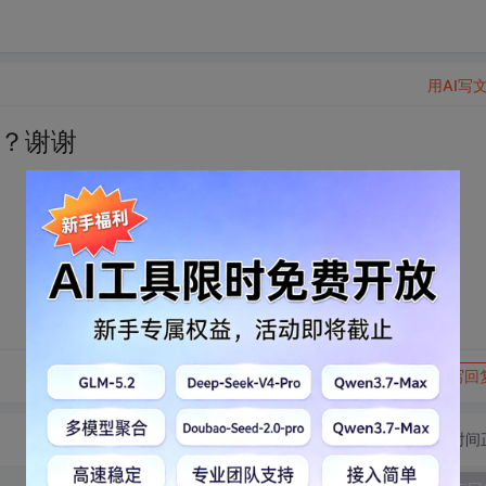
用AI写
？？谢谢
转发到动态
举报
写回
切换为时间