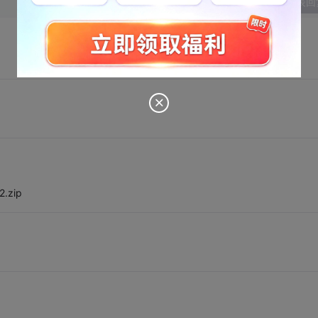
发表回
2.zip