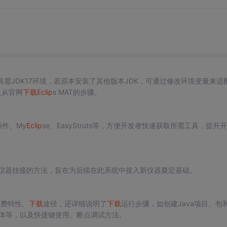
具需JDK17环境，若原本安装了其他版本JDK，可通过修改环境变量来适
以及从官网
下载
Eclip
s MAT的步骤。
插件、My
Eclip
se、EasyStruts等，方便开发者快速获取所需工具，提升
环境下进行仪器挂接的方法，旨在为后续在此系统中接入新仪器奠定基础。
免费特性、
下载
途径，还详细说明了
下载
运行步骤，如创建Java项目、包
字体等，以及快捷键使用、断点调试方法。