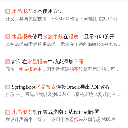
水晶
报表
基本使用方法
开发工具与关键技术：VS/MVC 作者：何桂朋 撰写时间：
2019年4月22日 Crystal Reports（
水晶
报表
）是一款商务智
能（BI）软件，主要用于设计及产生
报表
。
水晶
报表
是业
水晶
报表
使用
参数
字段
在
报表
中显示打印的开始和结束日期及操作员等
内最专业、功能最强的
报表
系统，它除了强大的
报表
功能
外。最大的优势是实现了与绝大多数流行开发工具的集成
此种需求由于是通用需求，无需在传递的datatable中来实
和接口。在VS.Net平台做过
报表
开发的程序员，一定都对
现。使用
参数
字段
来实现更加方便。 使用
参数
字段
需要注
水晶
报表
强大、高效、集成等特性留下了深刻印象。 除了
意几点。第一点，在
水晶
报表
的设计界面要创建相应的
参
开发新...
如何在
水晶
报表
中动态添加
字段
数
字段
。我使用的有三个
参数
字段
。分别是@startdate,@en
ddate,@operator 第二，程序中的代码实现： #region
水晶
报
问题：
水晶
报表
中，因为数据源的
字段
是不固定的，可否
表
添加
参数
字段
开始日期 结束日期 操作员 ...
在运行时动态添加
字段
，就象在winform中动态添加控件一
样？（更新：2003-11-05）
SpringBoot
水晶
报表
连接Oracle导出PDF教程
——————————————————————————
解决方案：用“公式
字段
”1、根据
字段
的最大数量，定义若
目录 一、系统环境以及测试内容 1.系统环境 2.测试内容
干个“公式
字段
”，FormulaFeild1、FormulaFeild2……，公式
二、设计
水晶
报表
1.CR2008配置jdbc (1)在数据库专家中创
为空；2、把“公式
字段
”按顺序放在“详细资料”
建新的连接 (2)输入JDBC连接信息 (3)输入用户名密码 (4)
水晶
报表
制作实战指南：从设计到部署
解决”未
找
到JDBC”驱动错误 (5)配置JDBC驱动 2.
报表
设计
(1)新建test.rpt
报表
(2)添加
参数
字段
(3)设置图片地址 (4)
报
在设计界面中，除了上述用于放置
报表
不同部分的区域
表
预览 三、SpringBoot项目搭建 1.新建SpringBoot项目 (1)p
外，还有一系列的工具箱，它们提供不同的功能用于设计