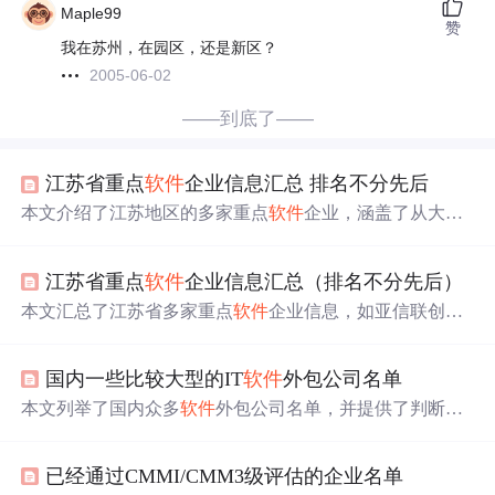
Maple99
赞
我在苏州，在园区，还是新区？
2005-06-02
——到底了——
江苏省重点
软件
企业信息汇总 排名不分先后
本文介绍了江苏地区的多家重点
软件
企业，涵盖了从大型
电信BSS/OSS提供商到专注于特定领域的
软件
开发公司，
如亚信联创集团、江苏
欧索
软件
、江苏金智科技等。这些
江苏省重点
软件
企业信息汇总（排名不分先后）
企业在智能交通、实时数据库、办公
软件
、信息安全等多
个领域展现出卓越的技术实力。
本文汇总了江苏省多家重点
软件
企业信息，如亚信联创是
电信BSS/OSS提供商；江苏
欧索
有独特商业模式；南大苏
富特多元化发展；三宝集团专注智能交通；还有金智科
国内一些比较大型的IT
软件
外包公司名单
技、永中
软件
等，各企业在不同领域各有特色与优势。
本文列举了国内众多
软件
外包公司名单，并提供了判断外
包公司的方法。此外，还探讨了外包公司的不同形式及其
适用场景。
已经通过CMMI/CMM3级评估的企业名单