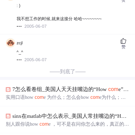
: )
我不想工作的时候,就来这接分 哈哈~~~~~~~~
2005-06-07
zcjl
赞
^_^
2005-06-07
——到底了——
7怎么看卷组_美国人天天挂嘴边的“How
com
e”，可不是问你“怎么来的”
实用口语how
com
e 为什么；怎么会how
com
e为什么；怎
么会这样how
com
e是美国人常用的表达，意思是怎么会、
为什么会这样。外国人不用how
com
e表示怎么来的，怎么
sinx在matlab中怎么表示_美国人常挂嘴边的“How
c
来的我们可以说，how do you get here。how
com
e的意思和
why基本一致，但又有几点区别。区分：how
com
e一般适
别人跟你说how
com
e ，可不是在问你怎么来的，真正的意
用于发生了什么事的场合。别人对你说how
com
e，表示他
思是什么呢？跟着皮卡丘学习一下吧。01、how
com
e 为什