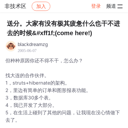
非技术区
登录
频道
加入
帖子详情
社区
非技术区
送分。大家有没有极其疲惫什么也干不进
去的时候&#xff1f;(come here!)
blackdreamzg
2005-06-07
但种种原因你还不得不干，怎么办？
找大连的合作伙伴。
1，struts+hibernate的架构。
2，里边有简单的订单和图形报表功能。
3，数据库30多个表。
4，我已开发了大部分。
5，在生活上碰到了其他的问题，让我现在没心情做下
去了。