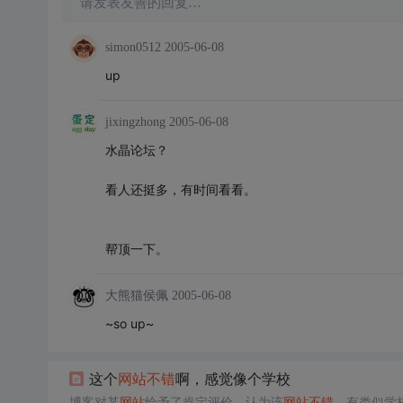
请发表友善的回复…
simon0512
2005-06-08
up
jixingzhong
2005-06-08
水晶论坛？
看人还挺多，有时间看看。
帮顶一下。
大熊猫侯佩
2005-06-08
~so up~
这个
网站
不错
啊，感觉像个学校
博客对某
网站
给予了肯定评价，认为该
网站
不错
，有类似学