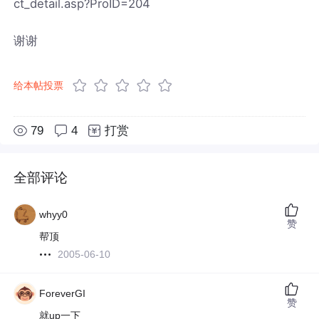
ct_detail.asp?ProID=204
谢谢
给本帖投票
79
4
打赏
全部评论
whyy0
赞
帮顶
2005-06-10
ForeverGI
赞
就up一下