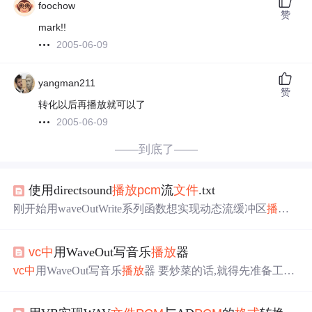
foochow
赞
mark!!
2005-06-09
yangman211
赞
转化以后再播放就可以了
2005-06-09
——到底了——
使用directsound
播放
pcm
流
文件
.txt
刚开始用waveOutWrite系列函数想实现动态流缓冲区
播放
MP3 decoder解码后的
PCM
音频流，在缓冲切换的时候总是
出现爆破音，想了很多的办法，在网上也找了很多资料，
vc
中
用WaveOut写音乐
播放
器
都没有解决，后来想可能waveOutWrite这系列的函数根本
就不能实现流缓冲
播放
音频。后来不得以开始转向directsou
vc
中
用WaveOut写音乐
播放
器 要炒菜的话,就得先准备工具,
nd，DirectSound应用程序开发快速入门给了很大的帮助，
如锅、铲子、炉灶等。对程序来说，就是各种函数的应
但里面的程序好像也有点小问题的。将我
用。WaveOut函数在windowsAPI
中
属于低阶接口,用来
播放