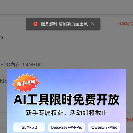
用AI写
服务超时,请刷新页面重试
吗？
DO内存 3.4GHDD
 估计就慢了，，有熟悉的吗？谢谢
转发到动态
举报
写回