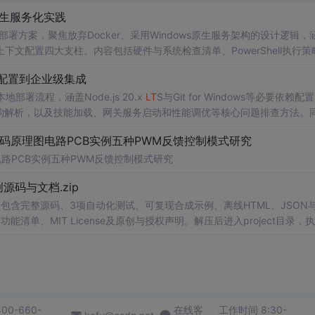
型原生服务化实践
一键部署方案，聚焦放弃Docker、采用Windows原生服务架构的设计逻辑，
下文配置四大支柱。内容包括硬件与系统检查清单、PowerShell执行策
与最小权限加固等关键技术实践，面向金融/医疗等强合规场景的本地大模
环境配置到企业级集成
部署流程，涵盖Node.js 20.x
LT
S与Git for Windows等必要依赖配
件结构解析，以及技能加载、网关服务启动和性能调优等核心问题排查方法。
服务化等企业级扩展实践。
代码原理图电路PCB实例五种PWM反馈控制模式研究
电路PCB实例五种PWM反馈控制模式研究
0-原创源码与文档.zip
包含完整源码、3项自动化测试、可复现合成示例、离线HTML、JSON与
能清单、MIT License及原创与授权声明。解压后进入project目录，执
告，也可通过本地静态服务器打开网页。运行时零第三方依赖，不包含热点产品或开源
。适合前端开发、AI应用工程、测试审计和课程实践。
400-660-
在线客
工作时间 8:30-