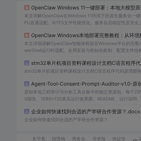
OpenClaw Windows 11一键部署：本地大模
本文详解OpenClaw在Windows 11环境下的原生服务化
PU直通适配、NTFS文件性能优化、服务自启稳定性及安全上
理、CUDA显存冲突排障、HTTPS代理穿透、模型热切换
OpenClaw Windows本地部署完整教程：从
需求。
本文详细讲解OpenClaw智能体框架在Windows平台的完整本地
werShell运行时适配、全局安装与初始化机制、配置文
介绍企业微信集成、Ollama本地大模型对接及Windows
stm32单片机项目资料课程设计文档C语言程序
stm32单片机项目资料课程设计文档C语言程序代码原理图
Agent-Tool-Consent-Prompt-Auditor-v1.
原创本地工程审计与分析工具合集中的独立资源包。每个ZIP
G报告、1080×720真实运行效果图、README、运行说明、功
m test验证算法，执行npm run report生成报
企业如何快速找到合适的产学研合作资源？.docx
源码、Logo、官方截图、论文、生产日志或其他受限素材
企业如何快速找到合适的产学研合作资源？
关于我
招贤纳
商务合
寻求报
协议专