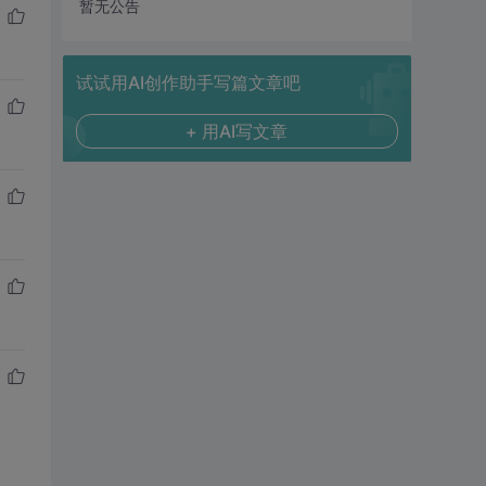
暂无公告
试试用AI创作助手写篇文章吧
+ 用AI写文章