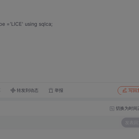
e ='LICE' using sqlca;
转发到动态
举报
享
写回
切换为时间
发表回