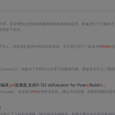
UI组件库，旨在帮助企业快速构建拥有独特风格的应用。新版进行了大量改进
并新增多个组件。
于DLL，但包含的是伪代码而非机器码。文中还介绍了一款名为
PB
Kill
er
的
Creator2.0，并解决了不同平台环境下的兼容问题。新版本还引入了预
编译,
pb
混淆器,支持5-12) obfuscator for Pow
er
Build
er
...
bfuscator，旨在提高
PB
程序的安全性，通过代码混淆、加密和陷阱设置
译
文提出了三种应对策略：独立编译关键模块、利用大量冗余代码混淆源码