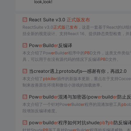
look,look!
React Suite v3.0
正式版
发布
ReactSuite v3.0
正式版
已
发布
，这是一套基于React的
括全新的视觉设计、支持React 16、提供静态类型检查，
Pow
er
Build
er
反编译
本文介绍了Pow
er
Build
er
程序中的
PB
D文件，这类文件类似
具，可以用于在没有源代码的情况下反编译
PB
D文件。
当creator遇上protobufjs—感谢有你，再战2.0
本文介绍了
pb
kill
er
插件的新版本更新，重点在于支持Cocos
制来改善原生环境和微信小游戏的加载效率。
Pow
er
build
er
混淆与加密器(pow
er
build
er
防止反
本文介绍了一个针对Pow
er
Build
er
程序的混淆加密工具
pb
o
段增加反编译难度。
pow
er
build
er
程序如何对抗shude
pb
?
pb
防反编
针对Shude
PB
等工具对Pow
er
Build
er
程序的反编译威胁，本