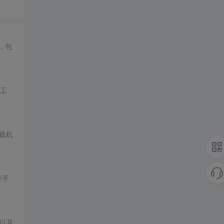
，包
工
加载机
等手
以及