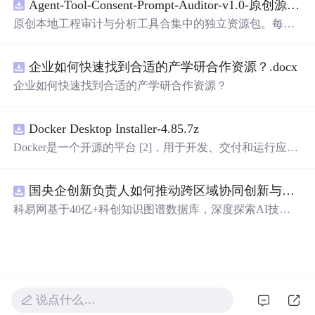
Agent-Tool-Consent-Prompt-Auditor-v1.0-原创源码与文档.zip
原创本地工程审计与分析工具合集中的独立资源包。每个
ZIP包含完整源码、3项自动化测试、可复现合成示例、离
线HTML、JSON与SVG报告、1080×720真实运行效果图、
企业如何快速找到合适的产学研合作资源？.docx
README、运行说明、功能清单、MIT License及原创与授
权声明。解压后进入project目录，执行npm test验证算法，
企业如何快速找到合适的产学研合作资源？
执行npm run report生成报告，也可通过本地静态服务器打
开网页。运行时零第三方依赖，不包含热点产品或开源项
目源码、Logo、官方截图、论文、生产日志或其他受限素
Docker Desktop Installer-4.85.7z
材。适合前端开发、AI应用工程、测试审计和课程实践。
Docker是一个开源的平台 [2]，用于开发、交付和运行应用
程序。它能够在Windows，macOS，Linux计算机上运行，
并将某一应用程序及其依赖项打包至一个容器中，这些容
国央企创新负责人如何推动跨区域协同创新与资源互补？.docx
器可以在任何支持Docker的环境中运行
科易网基于40亿+科创知识图谱数据库，深度探索AI技术
在技术转移、成果转化、技术经纪、知识产权、产业创
新、科技招商等垂直领域的多样化应用场景，研究科技创
新领域的AI+数智化解决方案，推动科技创新与产业创新
智能化发展。
说点什么…