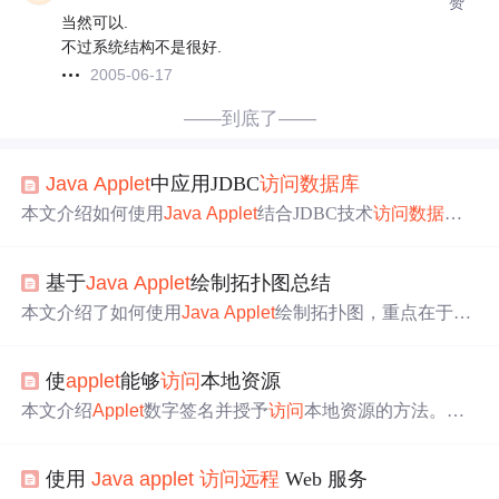
赞
当然可以.
不过系统结构不是很好.
2005-06-17
——到底了——
Java
Applet
中应用JDBC
访问
数据库
本文介绍如何使用
Java
Applet
结合JDBC技术
访问
数据库
，包括建立数据源、连接
数据库
及执行SQL语句的过程。
示例展示了通过
Applet
查询Access
数据库
的具体实现。
基于
Java
Applet
绘制拓扑图总结
本文介绍了如何使用
Java
Applet
绘制拓扑图，重点在于
Ap
plet
与Servlet交互实现数据
访问
，以及利用jgraph库创建顶
点、连线和端口。在Servlet端响应GET请求，
Applet
端通
使
applet
能够
访问
本地资源
过ObjectStream接收数据。
数据库
交互部分被封装，图片资
源需按
Java
规范打包在
Applet
应用中。此外，详细讲解了
本文介绍
Applet
数字签名并授予
访问
本地资源的方法。包
设置顶点图标、连接规则以及
数据库
连接字符串的处理方
括将
Applet
Class打成Jar包、在网页中嵌入
Applet
、生成证
式。
书及签名、新建并加入策略文件、转换html文件等步骤，
使用
Java
applet
访问
远程
Web 服务
还提及在Internet上实现的相关
操作
。