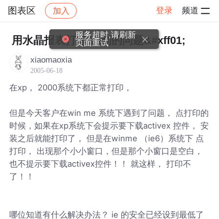
图表区
登录
频道
加入
帖子详情
社区
图表区
服务超时,请刷新
用水晶报表打印 遇到的问题&#xff01;
页面重试
xiaomaoxia
2005-06-18
在xp， 2000系统下都正常打印，
但是今天客户在win me 系统下遇到了问题， 点打印的
时候，如果在xp系统下会提示要下载activex 控件， 安
装之后就能打印了， 但是在winme （ie6）系统下 点
打印， 出现那个小小窗口，但是那个小窗口是空白，
也不提示要下载activex控件！！ 就这样， 打印不
了！！
哪位知道有什么解决办法？ ie 的安全已经设到最低了