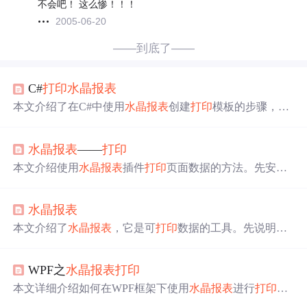
不会吧！ 这么惨！！！
2005-06-20
——到底了——
C#
打印
水晶报表
本文介绍了在C#中使用
水晶报表
创建
打印
模板的步骤，包
括安装插件、创建数据集、设计
打印
样式以及编写代码实
现数据绑定。通过详细步骤，帮助开发者理解如何利用
水
水晶报表
——
打印
晶报表
进行报表设计和
打印
。
本文介绍使用
水晶报表
插件
打印
页面数据的方法。先安装
插件并判断是否安装成功，接着设计报表模板，在控制器
定义
打印
方法，将查询数据绑定到数据集的数据表，最后
水晶报表
在页面调用该方法。还说明了添加数据集及表的方式，设
计好模板后添加数据，以流文件形式返回。
本文介绍了
水晶报表
，它是可
打印
数据的工具。先说明了
CRforVS_13_0_14软件的安装及判断安装成功的方法，接
着阐述设置报表模板和准备数据集的步骤，包括创建数据
WPF之
水晶报表
打印
集、添加字段、修改属性等，最后讲解
打印
数据的操作及
七步流程，还提及数据下载。
本文详细介绍如何在WPF框架下使用
水晶报表
进行
打印
操
作，包括插件引用、数据集创建、报表设计及数据源绑定