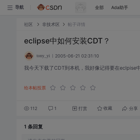
全部
Ada助手
导航
社区
非技术区
帖子详情
eclipse中如何安装CDT？
2005-06-21 02:31:10
tony_yi
我今天下载了CDT到本机，我好像记得要在eclpi
给本帖投票
112
1
打赏
分享
收藏
1 条
回复