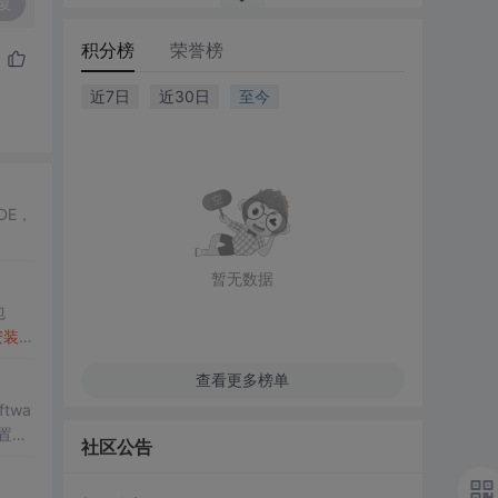
复
积分榜
荣誉榜
近7日
近30日
至今
DE，
暂无数据
包
安装
C
查看更多榜单
ftwa
设置，
社区公告
'仿真技