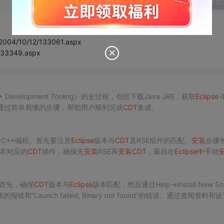
发表回
/2004/10/12/133061.aspx
/133349.aspx
+ Development Tooling）的全过程，包括下载Java JRE，获取
Eclipse
I
。通过简单易懂的步骤，帮助用户顺利完成
CDT
集成。
C++编程。首先要注意
Eclipse
版本与
CDT
及RSE组件的匹配。
安装
步骤
本对应的
CDT
插件，确保先
安装
RSE再
安装
CDT
，最后在
Eclipse
中
手动
或网络环境不佳的情况。
。首先，确保
CDT
版本与
Eclipse
版本匹配，然后通过Help->Install New So
“Launch failed, Binary not found”的错误。通过查阅资料和
在无人机巡航
中
的应用与Matlab仿真,['MATLAB', '无人机开发', '控制理论', 