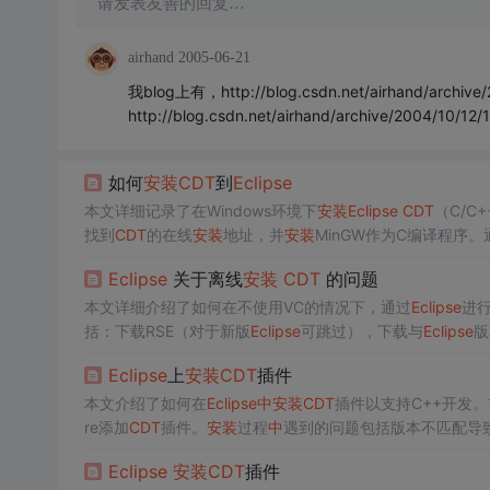
请发表友善的回复…
airhand
2005-06-21
我blog上有，http://blog.csdn.net/airhand/archive
http://blog.csdn.net/airhand/archive/2004/10/12
如何
安装
CDT
到
Eclipse
本文详细记录了在Windows环境下
安装
Eclipse
CDT
（C/C+
找到
CDT
的在线
安装
地址，并
安装
MinGW作为C编译程序
Eclipse
关于离线
安装
CDT
的问题
本文详细介绍了如何在不使用VC的情况下，通过
Eclipse
进行
括：下载RSE（对于新版
Eclipse
可跳过），下载与
Eclipse
版
DT
插件并重启
Eclipse
。离线
安装
方法适用于无法在线更新
Eclipse
上
安装
CDT
插件
本文介绍了如何在
Eclipse
中
安装
CDT
插件以支持C++开发
re添加
CDT
插件。
安装
过程
中
遇到的问题包括版本不匹配导致的报错和
成功解决了这些问题。 131095499,11283024,PID控制
Eclipse
安装
CDT
插件
术', '软件开发']