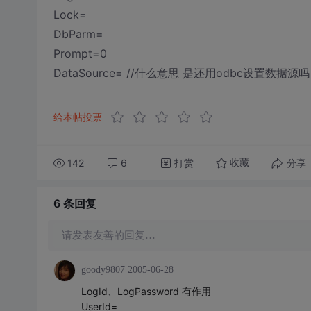
Lock=
DbParm=
Prompt=0
DataSource= //什么意思 是还用odbc设置数据源吗
给本帖投票
142
6
打赏
分享
收藏
6 条
回复
请发表友善的回复…
goody9807
2005-06-28
LogId、LogPassword 有作用
UserId=