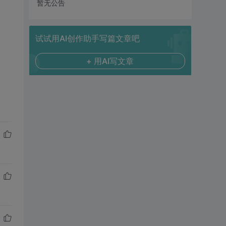
暂无公告
试试用AI创作助手写篇文章吧
+ 用AI写文章