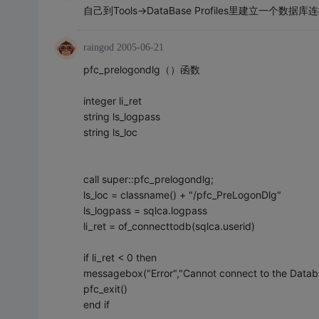
自己到Tools->DataBase Profiles里建立一
raingod
2005-06-21
pfc_prelogondlg（）函数
integer li_ret
string ls_logpass
string ls_loc
call super::pfc_prelogondlg;
ls_loc = classname() + "/pfc_PreLogonDlg"
ls_logpass = sqlca.logpass
li_ret = of_connecttodb(sqlca.userid)
if li_ret < 0 then
messagebox("Error","Cannot connect to the Databa
pfc_exit()
end if