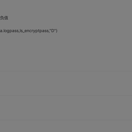
为负值
.logpass,ls_encryptpass,"D")