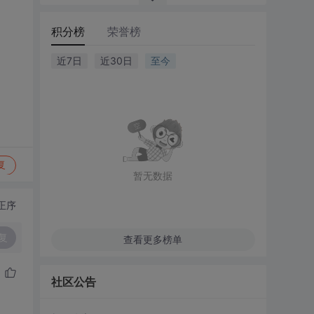
积分榜
荣誉榜
近7日
近30日
至今
复
暂无数据
正序
复
查看更多榜单
社区公告