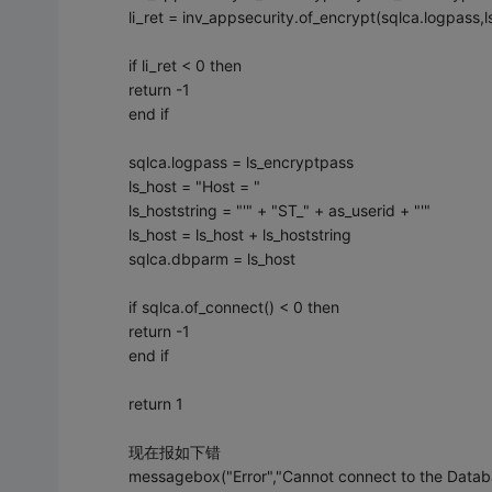
li_ret = inv_appsecurity.of_encrypt(sqlca.logpass,
if li_ret < 0 then
return -1
end if
sqlca.logpass = ls_encryptpass
ls_host = "Host = "
ls_hoststring = "'" + "ST_" + as_userid + "'"
ls_host = ls_host + ls_hoststring
sqlca.dbparm = ls_host
if sqlca.of_connect() < 0 then
return -1
end if
return 1
现在报如下错
messagebox("Error","Cannot connect to the Databa