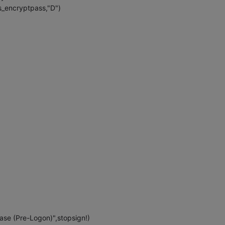
ls_encryptpass,"D")
se (Pre-Logon)",stopsign!)