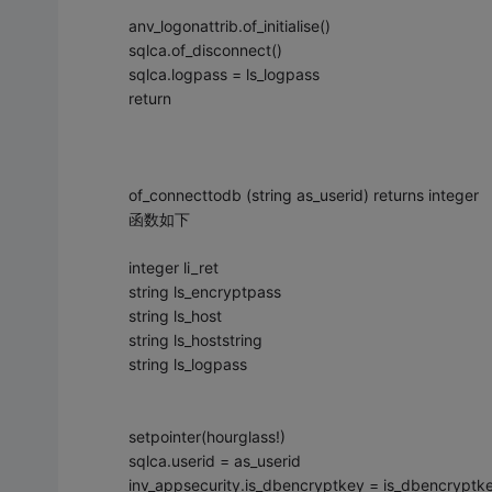
anv_logonattrib.of_initialise()
sqlca.of_disconnect()
sqlca.logpass = ls_logpass
return
of_connecttodb (string as_userid) returns integer
函数如下
integer li_ret
string ls_encryptpass
string ls_host
string ls_hoststring
string ls_logpass
setpointer(hourglass!)
sqlca.userid = as_userid
inv_appsecurity.is_dbencryptkey = is_dbencryptk