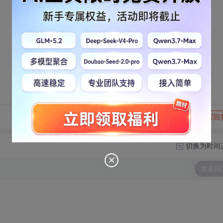
转发到动态
举报
写回
切换为时间
发表回