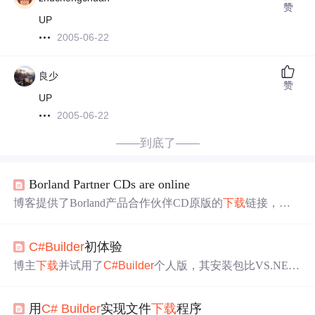
赞
UP
2005-06-22
良少
赞
UP
2005-06-22
——到底了——
Borland Partner CDs are online
博客提供了Borland产品合作伙伴CD原版的
下载
链接，涉
及C++
Builder
、
C#
Builder
、Delphi、InterBase、J
Builder
、
Kylix等多个产品的不同
版本
，同时提到CodeCentral上可能
C#
Builder
初体验
有更新
版本
。
博主
下载
并试用了
C#
Builder
个人版，其安装包比VS.NET
小。该软件启动和编译速度较快，IDE与C++
Builder
/Delph
i接近，快捷键基本不变。不过Object Ispector设计欠佳，属
用
C#
Builder
实现文件
下载
程序
性名显示窄。它有不错的帮助文档，可导出工程到VS.ne