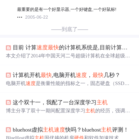
最重要的是有一个好显示器,一个好键盘,一个好鼠标!
2005-06-22
——到底了——
目前 计算
速度
最快
的计算机系统是,目前计算机执行
本文介绍了2014年中国天河二号超级计算机在全球超级计
算机500强排行榜上连续夺冠的成就，强调了其惊人的执行
速度
和性能指标。文章还提到了当时计算机执行
速度
的商
计算机开机
最快
,电脑开机
速度
，
最快
几秒？
业竞争情况，以及提升电脑
速度
的软
硬件
策略。
电脑开机
速度
是衡量性能的指标之一，固态硬盘（SSD）
的使用极大地提升了开机
速度
，通常可将启动时间缩短至3
0秒以内。此外，采用UEFI启动方式而非传统的MBR引
这个双十一，我配了一台深度学习
主机
导，可以跳过部分初始化步骤，进一步加快
速度
。Window
s 10系统自带的高级休眠模式也能提高冷启动
速度
。系统
博主分享了双十一期间配置深度学习
主机
的经历，强调了
优化，如删除不必要的启动项和清理注册表垃圾，也能显
显卡、CPU、内存和硬盘的重要性，并详细列出了最终的
著提升开机效率。综合而言，良好的
硬件
配置（包括SS
配置清单，包括RTX2080Ti显卡、i7CPU、32G内存和SSD
D、高性能CPU和内存）、UEFI启动、Win10系统以及系
bluehost虚拟
主机
速度
快吗？bluehost
主机
评测！
+机械硬盘组合。
统优化是实现快速开机的关键因素。
BlueHost虚拟
主机
因优越的机房
硬件
和软件加速技术，在