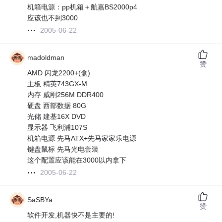
机箱电源：pp机箱＋航嘉BS2000p4
应该也不到3000
2005-06-22
madoldman
赞
AMD 闪龙2200+(盒)
主板 精英743GX-M
内存 威刚256M DDR400
硬盘 西部数据 80G
光储 建基16X DVD
显示器 飞利浦107S
机箱电源 先马ATX+先马家家乐电源
键盘鼠标 先马光电套装
这个配置应该能在3000以内拿下
2005-06-22
SaSBYa
赞
软件开发,机器快不是主要的!