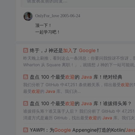
请发表友善的回复…
OnlyFor_love
2005-06-24
顶一下！
一起学习吧！
终于，J 神还是
加入
了
Google
！
昨天晚上刷推，看到这么一条消息：你要问我惊讶不惊讶，我其实并
Wharton 从 Square 离职！」，就猜想 J 神的下一站可能
一个月的时间不到，我们再结合当初 J 神离职发的推：再加上
盘点 100 个最受
欢迎
的
Java
库！绝对经典
我们分析了 GitHub 中47,251 条依赖关系，得出最受
欢迎
的
最受
欢迎
的
Java
库。我们决...
盘点 100 个最受
欢迎
的
Java
库！谁拔得头筹？
谁拔得头筹？谁又落于人后？ 我们分析了 GitHub 中 47,2
消遣方式是遍历 GitHub，找出最受
欢迎
的
Java
库。我们决定
项目里用到的12059个不同
Java
库的47251条导入声明。
YAWP!：为
Google
Appengine打造的Kotlin/
Jav
的20个
Java
库 续两年，junit 二度成为 G