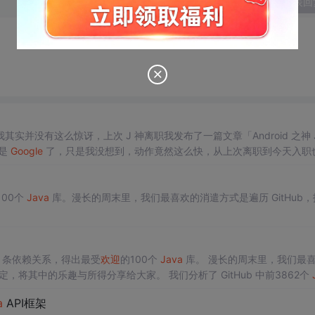
发表回
没有这么惊讶，上次 J 神离职我发布了一篇文章「Android 之神 J
就是
Google
了，只是我没想到，动作竟然这么快，从上次离职到今天入职
今年 IO 大会上
Google
邀请 J 神的演讲，不
100个
Java
库。漫长的周末里，我们最喜欢的消遣方式是遍历 GitHub，
51 条依赖关系，得出最受
欢迎
的100个
Java
库。 漫长的周末里，我们最
，将其中的乐趣与所得分享给大家。 我们分析了 GitHub 中前3862个
从该列表中，我们选取了排名前100的
Java
库，并将结果在此呈现。 最
a
API框架