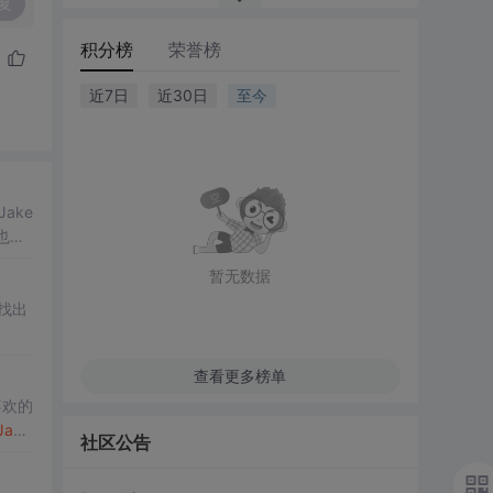
复
积分榜
荣誉榜
近7日
近30日
至今
ake
也才
暂无数据
找出
查看更多榜单
喜欢的
Java
社区公告
受
欢迎