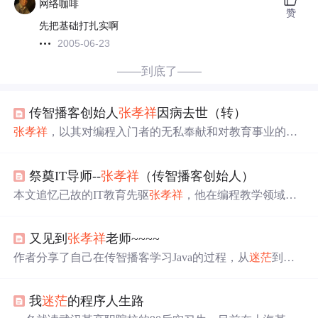
网络咖啡
赞
先把基础打扎实啊
2005-06-23
——到底了——
传智播客创始人
张孝祥
因病去世（转）
张孝祥
，以其对编程入门者的无私奉献和对教育事业的执
着追求，改变了无数人的命运。面对非科班出身的挑战，
他创立了传智播客，提供免费的高质量培训课程，让所有
祭奠IT导师--
张孝祥
（传智播客创始人）
人都能接触到先进的编程知识。他的故事不仅是对个人努
力的认可，也是对编程教育平等性和开放性的呼唤。
本文追忆已故的IT教育先驱
张孝祥
，他在编程教学领域的
贡献激励了一代Java程序员的学习热情，尤其是通过生动
易懂的教学视频和书籍，帮助无数初学者克服难题，顺利
又见到
张孝祥
老师~~~~
入门。作者深情地回顾了自己在大学期间学习编程的经
历，表达了对张老师的无限怀念和感激之情。
作者分享了自己在传智播客学习Java的过程，从
迷茫
到逐
渐掌握编程思维，通过坚持不懈的努力，最终理解并掌握
了Java概念。同时，通过观看优米网关于创业者的访谈节
我
迷茫
的程序人生路
目，深受启发，坚定了继续努力的决心。