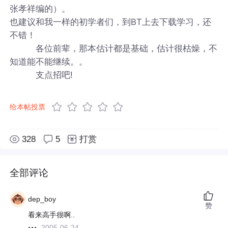
张孝祥编的）。
也建议和我一样的初学者们，到BT上去下载学习，还
不错！
各位前辈，那本估计都是基础，估计很枯燥，不
知道能不能继续。。
支点招吧!
给本帖投票
328
5
打赏
全部评论
dep_boy
赞
看来高手很啊..
2005-06-24