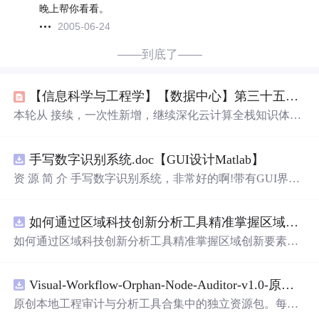
晚上帮你看看。
2005-06-24
——到底了——
【信息科学与工程学】【数据中心】第三十五篇 云计算数据中心的学科知识03
本轮从​ 接续，一次性新增，继续深化云计算全栈知识体
系，覆盖。所有教材、论文、标准均锚定权威来源。
手写数字识别系统.doc【GUI设计Matlab】
资 源 简 介 手写数字识别系统，非常好的啊!带有GUI界
面，使用方便! 详 情 说 明 用这个手写数字识别系统，你可
以轻松地识别手写数字。这个系统不仅功能强大，而且还
如何通过区域科技创新分析工具精准掌握区域创新要素分布与产业链融合现状？.docx
带有直观的图形用户界面（GUI），非常容易使用。你只
需要将手写数字输入系统，它将立即给出准确的识别结
如何通过区域科技创新分析工具精准掌握区域创新要素分
果。这个系统可以在各种场景中使用，无论是学校、工作
布与产业链融合现状？
还是日常生活，都能为你提供快速和准确的识别服务。它
是一个非常方便和实用的工具，你一定会喜欢它的！
Visual-Workflow-Orphan-Node-Auditor-v1.0-原创源码与文档.zip
原创本地工程审计与分析工具合集中的独立资源包。每个
ZIP包含完整源码、3项自动化测试、可复现合成示例、离