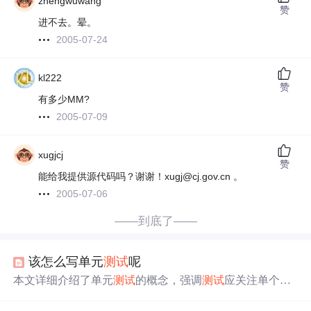
zhengwuwang
赞
进不去。晕。
2005-07-24
kl222
赞
有多少MM?
2005-07-09
xugjcj
赞
能给我提供源代码吗？谢谢！xugj@cj.gov.cn 。
2005-07-06
——到底了——
该怎么写单元
测试
呢
本文详细介绍了单元
测试
的概念，强调
测试
应关注单个方
法的逻辑，而非依赖外部服务。通过实例解释了为何直接
启动整个项目进行
测试
是集成
测试
而非单元
测试
，并指出