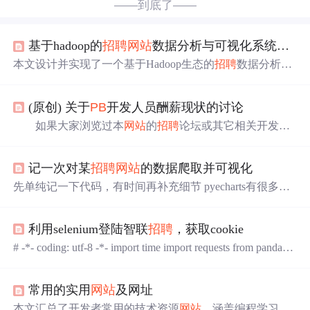
——到底了——
基于hadoop的
招聘
网站
数据分析与可视化系统【开源代码】
本文设计并实现了一个基于Hadoop生态的
招聘
数据分析与
可视化系统。系统通过爬虫获取多源
招聘
数据，利用HDF
S存储，Hive构建数据仓库，Spark进行分布式处理分析，
(原创) 关于
PB
开发人员酬薪现状的讨论
最终通过SpringBoot+Vue+ECharts实现多维度可视化。测试
表明，分布式处理较单机性能提升5-12倍。系统为企业
招
如果大家浏览过本
网站
的
招聘
论坛或其它相关开发人
聘
、求职者规划和教育机构专业设置提供数据支持，解决
员
网站
招聘
论坛，都可以看到这样一个事实，
PB
开发人员
了
招聘
市场信息过载问题。未来可增强数据质量、实时性
的薪金不容乐观，一般都在2500-3500左右，基本上没看到
和交互性，引入更复杂的机器学习模型。
记一次对某
招聘
网站
的数据爬取并可视化
有5000及以上的。难道做
PB
就这么没前途，真是感到悲
哀。 上次去给一个客户演示及报价，当我们报1X万
先单纯记一下代码，有时间再补充细节 pyecharts有很多地
时，客户回答道：你们
PB
开发的程序，一般不值这个价位
方不完善，比如横坐标显示 import requests import pandas as
吧。曾遇到很多客户，经常提出采用B/S结构；而且我个人
pd import re import csv import parsel from pyecharts.charts impo
觉得在
利用selenium登陆智联
招聘
，获取cookie
rt Bar from pyecharts import options as opts def CN(m): #将中
文数字转换为数字并取中位数 m=m.split('-') a=re.findall('\d+'
# -*- coding: utf-8 -*- import time import requests from pandas i
mport Series, DataFrame import sys reload(sys) from selenium.w
ebdriver.common.by import By from selenium.webdriver.suppor
常用的实用
网站
及网址
t.ui import We
本文汇总了开发者常用的技术资源
网站
，涵盖编程学习、