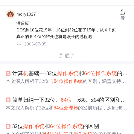
molly1027
赞
没反应
DOS到16位花15年，16位到32位花了15年，从ＸＰ到
真正的６４位的转变也将是漫长的过程吧
2005-07-05
——到底了——
计算
机
基础----32位
操作系统
和
64位
操作系统
的区别
本文深入解析了32位与
64位
操作系统
的区别，涵盖支持的
内存容量、
处理器
类型、软件
兼容
性、数据处理能力及系
统大小等方面，揭示了
64位
系统的优势，并推荐当前主流
简单归纳一下32位、
64位
、x86、x64的区别和联系
的
64位
操作系统
。
本文深入解析了32位和
64位
处理器
的发展历程，从Intel808
6到AMD64，再到Intel64，详细阐述了x86、x64指令集的
区别与联系。文章重点介绍了32位与
64位
处理器
在内存支
32位
操作系统
和
64位
操作系统
的区别
持、寄存器大小及系统
兼容
性等方面的差异，解释了
64位
系统如何克服32位系统的局限性，以及在Windows系统中