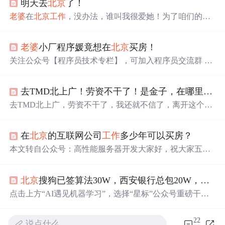
明天去
北京
了！
老婆
在
北京
工作
，没办法，谁叫我很爱她！为了咱们的爱
情。我要上去陪伴她，顺便看看明年的奥运会，呵呵！发
贴纪念一下！
老婆
小厂程序媛竟想在
北京
买房！
关注公众号【程序员技术专栏】，可加入程序员交流群 在
一线城市买房，一直以来都是很多在外打拼的程序员的梦
想，除了回老家有脸面，更重要的是谁都不想一直在偌大
去TMD北上广！劳资不干了！是金子，在哪里都会发光，程序员是靠技术吃饭的，不是力工！中国又不是只有这三个城市！
的城市里“漂着”。 而这种事情一般都是男生操心比较多，
从攒钱、排
工作
居住证、选址、跑流程到最后付款，比写
去TMD北上广，劳资不干了，我还就不信了，离开这个地
代码都要心累。最近却看到有网友在网上发帖表示不解：
方我还就活不下去！ 北漂十年，谨以此文纪念那逝去的青
“
老婆
普通本科，28岁，后台2年经验，技术挺不错，非BA
春，为这场北上广大逃亡画上一个休止符…… 北漂十年，
T等大厂，却...
在
北京
的互联网公司
工作
多少年可以买房？
我尽力了…… “成功”大概是这个世界上最甜美的果实，他
引诱着无数人为之疯狂拼命。 但是，“成功”和“失败”究竟
本文转自公众号：高性能服务器开发大家好，祝大家五一
是怎么定义的呢？我不知道，这和“人到底为什么而活”这
快乐！向每一个努力生活的人致敬！假期了，聊一个不烧
个问题一样无解。 或许就是普罗大众眼中的：当上CEO，
脑而且很多人会感兴趣的话题：码农，
工作
多少年可以买
成为高富帅，迎娶白富美，走上人生巅峰。 曾经的我也是
北京
搜狗已签算法30W，西安银行总包20W，要不要毁约去银行？
房？这个问题，我在知乎上刷到过。恰好昨...
这样认为的，但是，我遇到了我现在的妻子，她不是“白富
点击上方“AI遇见机器学习”，选择“星标”公众号重磅干
美”但是我们在一起却是如此的合.
货，第一时间送达程序员求职面试（ID：CoderJob）整理
内容参考自：脉脉手握多个offer，是一件让人纠结的事
22
说点什么…