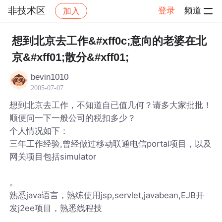
非技术区
登录
频道
加入
帖子详情
社区
非技术区
想到北京去工作&#xff0c;意向的老婆在北
京&#xff01;散分&#xff01;
bevin1010
2005-07-07
想到北京去工作，不知道自已值几何？请多大家批批！
顺便问一下一般公司的税扣多少？
个人情况如下：
三年工作经验,曾经做过移动联通电信portal项目，以及
网关项目包括simulator
。
熟悉java语言，熟练使用jsp,servlet,javabean,EJB开
发j2ee项目，熟悉线程技