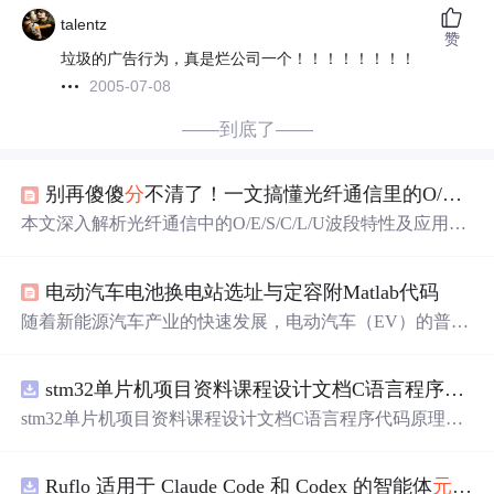
talentz
赞
垃圾的广告行为，真是烂公司一个！！！！！！！！
2005-07-08
——到底了——
别再傻傻
分
不清了！一文搞懂光纤通信里的O/E/S/C/L/U波段（附应用场景对比）
本文深入解析光纤通信中的O/E/S/C/L/U波段特性及应用场
景，帮助工程师快速掌握波段选择技巧。通过对比各波段
的衰减、成本和技术特点，提供数据中心互联、5G前传等
电动汽车电池换电站选址与定容附Matlab代码
场景的实战选型指南，揭示C波段在
长途
传输中的核心优
势及L波段的扩容价值。
随着新能源汽车产业的快速发展，电动汽车（EV）的普及
进程不断加快，但续航里程焦虑、充电时间过长等问题仍
是制约其推广的关键瓶颈。电池换电模式凭借“车电
分
离、
stm32单片机项目资料课程设计文档C语言程序代码原理图电路PCB实例用单片机制作多路输入电压表
极速补能”的核心优势，能够有效破解上述痛点，成为新能
源汽车补能体系的重要发展方向。换电站的选址与定容作
stm32单片机项目资料课程设计文档C语言程序代码原理图
为换电模式落地运营的基础环节，直接决定了换电服务的
电路PCB实例用单片机制作多路输入电压表
可达性、经济性与可靠性，对整个换电网络的高效运行具
有决定性影响。本文将系统梳理电动汽车电池换电站选址
Ruflo 适用于 Claude Code 和 Codex 的智能体
元
框架