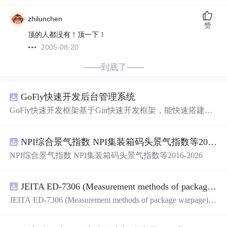
zhilunchen
赞
顶的人都没有！顶一下！
2005-08-20
——到底了——
GoFly快速开发后台管理系统
GoFly快速开发框架基于Gin快速开发框架，能快速搭建应
用、框架底层完善、丰富代码仓插件、快速开发数据大
屏、物联网平台、OA流程审批、工作流引擎、商城、微信
NPI综合景气指数 NPI集装箱码头景气指数等2016-2026
管理后台等。api文档管理并一键生成api接口代码，一键生
成 CRUD前后端代码丰富组件，基于 Gin和 Vue3的Arco D
NPI综合景气指数 NPI集装箱码头景气指数等2016-2026
esign的快速后台开发框架，基于JWT接口验证和Auth验证
的权限管理系统,附件管理系统，天生支持saas架构。本着
大道至简思想，接口单层设计，开发简单，极易上手、代
JEITA ED-7306 (Measurement methods of package warpage).pdf
码可读性和可维护性好、得益于Go优秀性能框架性能和并
JEITA ED-7306 (Measurement methods of package warpage).p
发都很优秀、需要硬件资源很小。
df