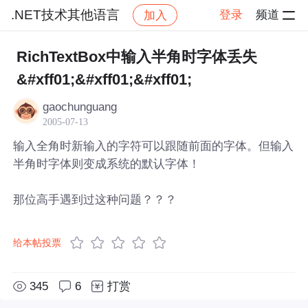
.NET技术其他语言
登录
频道
加入
帖子详情
社区
.NET技术其他语言
RichTextBox中输入半角时字体丢失
&#xff01;&#xff01;&#xff01;
gaochunguang
2005-07-13
输入全角时新输入的字符可以跟随前面的字体。但输入
半角时字体则变成系统的默认字体！
那位高手遇到过这种问题？？？
给本帖投票
345
6
打赏