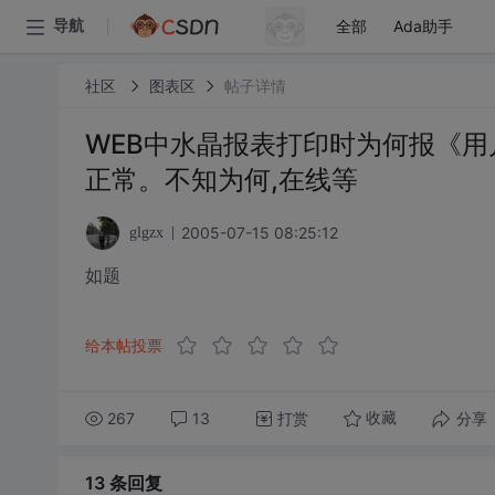
全部
Ada助手
导航
社区
图表区
帖子详情
WEB中水晶报表打印时为何报《
正常。不知为何,在线等
2005-07-15 08:25:12
glgzx
如题
给本帖投票
267
13
打赏
分享
收藏
13 条
回复