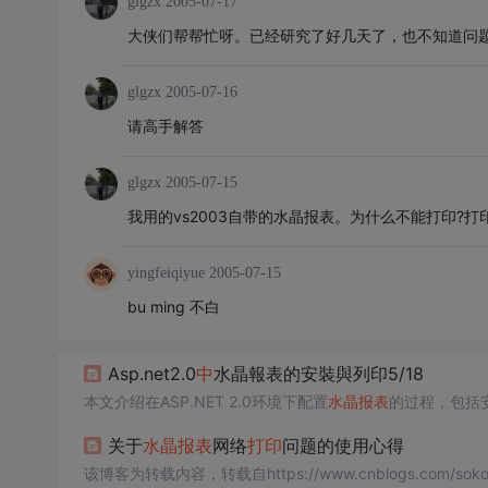
glgzx
2005-07-17
大侠们帮帮忙呀。已经研究了好几天了，也不知道问
glgzx
2005-07-16
请高手解答
glgzx
2005-07-15
我用的vs2003自带的水晶报表。为什么不能打印?打印语句是opt.
yingfeiqiyue
2005-07-15
bu ming 不白
Asp.net2.0
中
水晶報表的安裝與列印5/18
本文介绍在ASP.NET 2.0环境下配置
水晶
报
表
的过程，包括
关于
水晶
报
表
网络
打印
问题的使用心得
该博客为转载内容，转载自https://www.cnblogs.com/sokoo