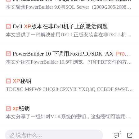
本文聚焦PowerBuilder 9.0与SQL Server（2000/2005/2008）
在AMD Ryzen平台上的企业级重装实践，核心解决架构代
际冲突、.NET Framework 3.5
运行
时断层及SQL Server服务
Dell
XP
版本在非Dell机子上的激活问题
注册混乱三大兼容性问题。方案采用Windows 10 LTSC定
制镜像，通过DISM离线注入.NET 3.5、精简SQL Server 20
本文提供了一种解决使用DELL正版安装盘在非DELL机器
05 SP4、
PB9
.0 32位Runtime及Ryzen专用ODBC补丁，并严
上安装
XP
后出现的30天激活问题的方法，通过修改注册表
格规范BIOS设置（禁用Secure Boot、启用CSM、AHCI模
和BIOS设置，可以完美解决激活问题，并支持在线升级。
式等）与注册表/INI/DSN等七类‘考古级’配置迁移。最终实
PowerBuilder 10 下调用FoxitPDFSDK_AX_
Pro
.ocx浏览打印PDF文件
现
PB9
.0在现代硬件上稳定首启与DataWindow正常预览。
本文介绍在PowerBuilder 10.5中浏览、打印PDF文件的方
法。使用无水印的FoxitPDFSDK_AX_
Pro
.ocx控件，亲测
可用。具体步骤包括注册控件、插入并自定义控件、打开P
XP
秘钥
DF文件及打印PDF，还提供了PDF控件及源代码下载链
接。
TDCXC-M9FW9-3HQ28-CPXYR-YXQ3Q CCBDF-9W9T8-
K8B7M-83HJM-X2MCW P3MF6-BTDKT-KR7YF-X4BM9-
4HD9T MCCWF-42JGF-WDPD3-J336H-4D7DM VDQ3B-B
xp
秘钥
2VKW-8R98J-WM7YV-HXRT8 WG722-Q8PCY-VD69F-QG
DF2-7B7F6 DCWVV-8YY6K-TRJ4K-W3...
本文分享了一组针对VLK系统的密钥，这些密钥可能用于
特定软件的激活或验证。需要注意的是，文章中提供的密
钥的具体用途及合法性未得到证实。
2
说点什么…