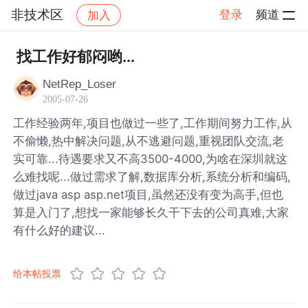
非技术区
登录
频道
加入
帖子详情
社区
非技术区
找工作好郁闷哟...
NetRep_Loser
2005-07-26
工作经验两年,项目也做过一些了,工作期间努力工作,从
不偷懒,热中解决问题,从不逃避问题,重视团队交流,老
实可靠...待遇要求又不高3500-4000,为啥在深圳就这
么难找呢...做过需求了解,数据库分析,系统分析和编码,
做过java asp asp.net项目,虽然还没有变为高手,但也
算是入门了,想找一家能够长久干下去的公司真难,大家
有什么好的建议...
给本帖投票