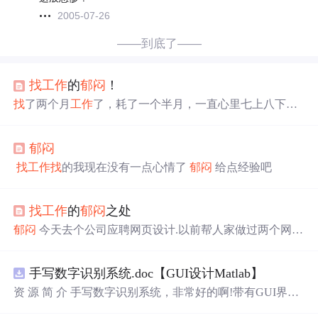
2005-07-26
——到底了——
找
工作
的
郁闷
！
找
了两个月
工作
了，耗了一个半月，一直心里七上八下
的。今下午终于平静了。可是也就平静了半天而已这样的
日子什么时候到头啊。。。。。
郁闷
找
工作
找
的我现在没有一点心情了
郁闷
给点经验吧
找
工作
的
郁闷
之处
郁闷
今天去个公司应聘网页设计.以前帮人家做过两个网
站,纯属业余帮忙,无聊之作,本以为可以以此经历谋生,在没
有
找
到合适的
工作
之前算是混口饭吃,可没想到,今天人家问
手写数字识别系统.doc【GUI设计Matlab】
了几个问题,我是丈二和尚摸不着头脑,乱答一气,结果那个
公司的面试官对我说,"你也太业余了",
郁闷
.不过还好,那个
资 源 简 介 手写数字识别系统，非常好的啊!带有GUI界
人给我了不少建议,得知我希望做游戏制作类的
工作
,她对我
面，使用方便! 详 情 说 明 用这个手写数字识别系统，你可