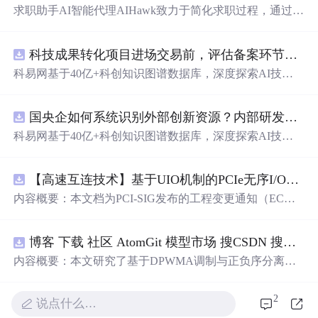
求职助手AI智能代理AIHawk致力于简化求职过程，通过自
动化职位申请流程。借助人工智能，它能够帮助用户以定
制化的方式申请多个职位。
科技成果转化项目进场交易前，评估备案环节需要准备哪些材料？.docx
科易网基于40亿+科创知识图谱数据库，深度探索AI技术
在技术转移、成果转化、技术经纪、知识产权、产业创
新、科技招商等垂直领域的多样化应用场景，研究科技创
国央企如何系统识别外部创新资源？内部研发体系完善，但对外部高校、中小科技企业技术能力缺乏动态认知。.docx
新领域的AI+数智化解决方案，推动科技创新与产业创新
智能化发展。
科易网基于40亿+科创知识图谱数据库，深度探索AI技术
在技术转移、成果转化、技术经纪、知识产权、产业创
新、科技招商等垂直领域的多样化应用场景，研究科技创
【高速互连技术】基于UIO机制的PCIe无序I/O扩展：多路径架构下内存请求的高性能传输与排序控制方案设计
新领域的AI+数智化解决方案，推动科技创新与产业创新
智能化发展。
内容概要：本文档为PCI-SIG发布的工程变更通知（EC
N），介绍了名为“无序输入/输出（Unordered I/O, UIO）”
的新功能，旨在解决传统PCI/PCIe架构中严格的顺序传输
博客 下载 社区 AtomGit 模型市场 搜CSDN 搜索 AI 搜索 会员中心 创作中心 基于DPWMA调制与正负序分离的ANPC三电平并网逆变器前馈控制策略研究（Simulink仿真实现）
规则对多路径拓扑和高性能IO系统的限制。UIO基于Flit模
式，定义了一套新的TLP（事务层包）类型和规则，允许
内容概要：本文研究了基于DPWMA调制与正负序分离的
请求方（Requester）自主管理数据顺序，支持多路径路
ANPC三电平并网逆变器前馈控制策略，旨在解决传统三
由、提升系统效率并兼容现有生产者-消费者模型。文档详
电平逆变器存在的谐波含量高、电网不平衡工况适应性差
2
说点什么…
细说明了UIO
及动态响应速度不足等
问题
。通过采用有源中点箝位（AN