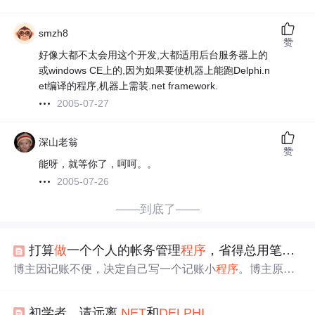
smzh8
赞
好像大都不太会用这个开发,大都适用后台服务器上的
或windows CE上的,因为如果要使机器上能跑Delphi.n
et编译的程序,机器上需装.net framework.
2005-07-27
深山老翁
赞
能呀，就等你了，呵呵。。
2005-07-26
——到底了——
打算
做
一个个人的帐务管理
程序
，省得总用笔记帐。
博主因记账不便，决定自己写一个记账小
程序
。博主原本
用
.NET
，到公司后改用
Delphi
，此次打算用
Delphi
编写该
程序
以练手。
程序
源代码将开放，可供初学者参考，也
适
初学者，请远离
.NET
和
DELPHI
合
大四学生用作毕业设计。