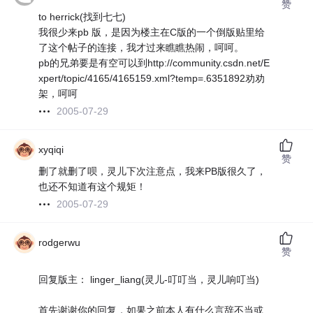
赞
to herrick(找到七七)
我很少来pb 版，是因为楼主在C版的一个倒版贴里给
了这个帖子的连接，我才过来瞧瞧热闹，呵呵。
pb的兄弟要是有空可以到http://community.csdn.net/E
xpert/topic/4165/4165159.xml?temp=.6351892劝劝
架，呵呵
2005-07-29
xyqiqi
赞
删了就删了呗，灵儿下次注意点，我来PB版很久了，
也还不知道有这个规矩！
2005-07-29
rodgerwu
赞
回复版主： linger_liang(灵儿-叮叮当，灵儿响叮当)
首先谢谢你的回复，如果之前本人有什么言辞不当或