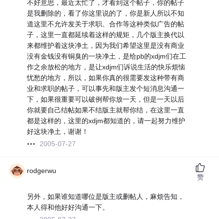
不好意思，最近太忙了，才看到这个帖子，你的帖子
是我删除的，看了你这里说的了，你是新人所以不知
道这里不允许发关于求职、合作等这种类似广告的帖
子，这里一直都延续着这样的规矩，几个版主换代以
来都维护着这块净土，因为我们希望这里是没有商业
没有金钱没有铜臭的一块净土，是给pb的xdjm们在工
作之余放松的地方，是让xdjm们诉说生活的快乐烦恼
忧愁的地方，所以，如果你真的很需要发这种带有商
业和求职的帖子，可以事先和版主发个短消息沟通一
下，如果很重要可以破例帮你放一天，但是一天以后
你就要自己结帖如果不结版主就帮你结，在这里一直
都是这样的，这里的xdjm都知道的，请一起努力维护
好这块净土，谢谢！
2005-07-27
rodgerwu
赞
另外，如果谁知道哪位是版主或删帖人，麻烦告知，
本人得和他好好沟通一下。