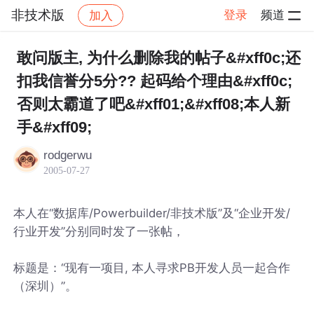
非技术版
登录
频道
加入
帖子详情
社区
非技术版
敢问版主, 为什么删除我的帖子&#xff0c;还
扣我信誉分5分?? 起码给个理由&#xff0c;
否则太霸道了吧&#xff01;&#xff08;本人新
手&#xff09;
rodgerwu
2005-07-27
本人在“数据库/Powerbuilder/非技术版”及“企业开发/
行业开发”分别同时发了一张帖，
标题是：“现有一项目, 本人寻求PB开发人员一起合作
（深圳）”。