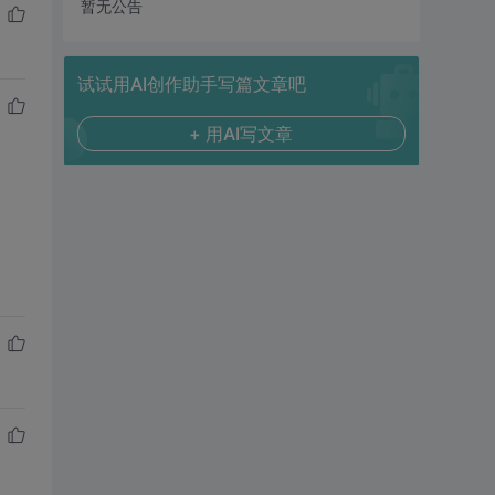
暂无公告
试试用AI创作助手写篇文章吧
+ 用AI写文章