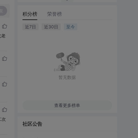
复
积分榜
荣誉榜
近7日
近30日
至今
北老
暂无数据
查看更多榜单
二次
社区公告