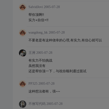
SalvidJovi
2005-07-28
帮你顶啊!!
实力+自信=!!
wangdong_hk
2005-07-28
不要老是有这种侥幸的心理,有实力,有信心就可以
王洲
2005-07-28
有实力不怕挑战
虽然我没有
还是帮你顶一下，与祝你顺利通过面试
PP325
2005-07-28
这种想法都有，强~~
不徻写代码
2005-07-28