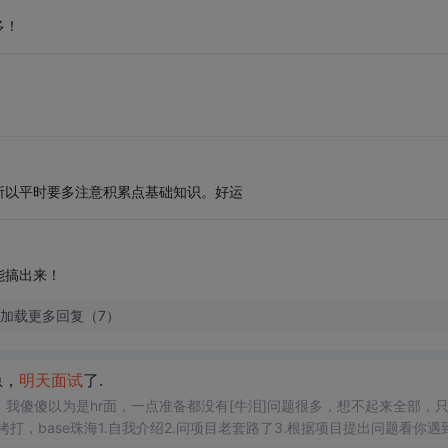
多！
所以平时要多注意积累点基础知识。好运
能搞出来！
加载更多回复（7）
急，
明天
面试
了.
我傻傻以为是hr面，一点准备都没有[牛泪]问题很多，想不起来全部，
打，base珠海1.自我介绍2.问项目老套路了3.根据项目提出问题看你遇