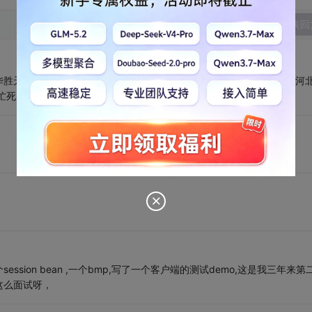
发表回
胜天成工作了，刚去的第三天就去了广州出差3个月，05年底直接回河
.....三个字，累死你
ion bean ,一个bmp,写了一个客户端的测试demo,这是我三年来第
这么面试呀，