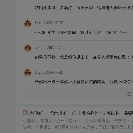
基础扎实点，多学好，很重要啊，这样进去会轻松很
fhgu
2005-07-28
小弟刚刚学习java两周，我以前专注于 delphi c++
zhkchi
2005-07-28
如果你不行，就是给你进去了，痛苦的还是你自己；
fhgu
2005-07-28
给你出一道三年你都没有接触过的内容，我就不信你
大佬们，鹏新旭的一面主要会问什么问题啊，很
可恶啊，看别人都说一面是hr面，怎么我这直接上来技术面，
被拷打了足足5。#面经# 总共十来分钟，
面试
官和蔼无八股拷