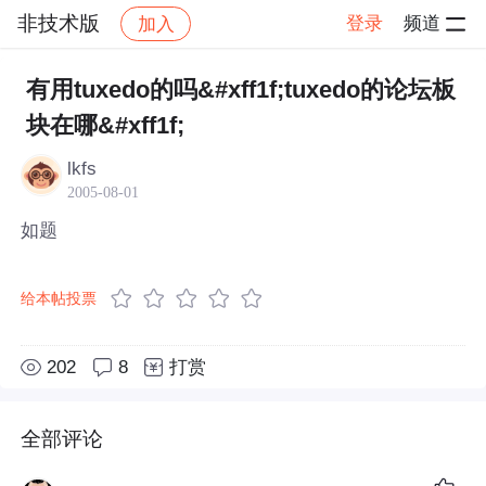
非技术版
登录
频道
加入
帖子详情
社区
非技术版
有用tuxedo的吗&#xff1f;tuxedo的论坛板
块在哪&#xff1f;
lkfs
2005-08-01
如题
给本帖投票
202
8
打赏
全部评论